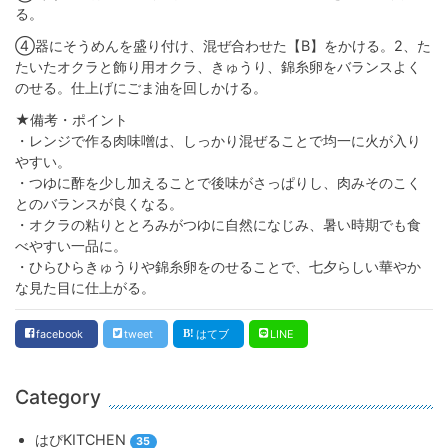
る。
④器にそうめんを盛り付け、混ぜ合わせた【B】をかける。2、た
たいたオクラと飾り用オクラ、きゅうり、錦糸卵をバランスよく
のせる。仕上げにごま油を回しかける。
★備考・ポイント
・レンジで作る肉味噌は、しっかり混ぜることで均一に火が入り
やすい。
・つゆに酢を少し加えることで後味がさっぱりし、肉みそのこく
とのバランスが良くなる。
・オクラの粘りととろみがつゆに自然になじみ、暑い時期でも食
べやすい一品に。
・ひらひらきゅうりや錦糸卵をのせることで、七夕らしい華やか
な見た目に仕上がる。
facebook
tweet
はてブ
LINE
Category
はぴKITCHEN
35