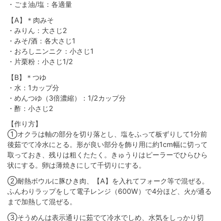
・ごま油/塩：各適量
【A】＊肉みそ
・みりん：大さじ2
・みそ/酒：各大さじ1
・おろしニンニク：小さじ1
・片栗粉：小さじ1/2
【B】＊つゆ
・水：1カップ分
・めんつゆ（3倍濃縮）：1/2カップ分
・酢：小さじ2
【作り方】
①オクラは軸の部分を切り落とし、塩をふって板ずりして1分前
後茹でて冷水にとる。形が良い部分を飾り用に約1cm幅に切って
取っておき、残りは粗くたたく。きゅうりはピーラーでひらひら
状にする。卵は薄焼きにして千切りにする。
②耐熱ボウルに豚ひき肉、【A】を入れてフォーク等で混ぜる。
ふんわりラップをして電子レンジ（600W）で4分ほど、火が通る
まで加熱して混ぜる。
③そうめんは表示通りに茹でて冷水でしめ、水気をしっかり切