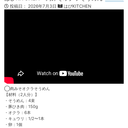
投稿日：
2026年7月3日
はぴKITCHEN
◯肉みそオクラそうめん
【材料（2人分）】
・そうめん：4束
・豚ひき肉：150g
・オクラ：6本
・キュウリ：1/2〜1本
・卵：1個