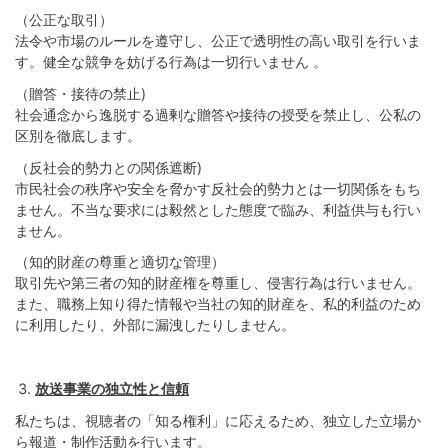
（公正な取引）
法令や市場のルールを遵守し、公正で透明性の高い取引を行いま
す。健全な競争を妨げる行為は一切行いません 。
（贈答・接待の禁止)
社会通念から逸脱する過剰な贈答や接待の授受を禁止し、公私の
区別を徹底します。
（反社会的勢力との関係遮断)
市民社会の秩序や安全を脅かす反社会的勢力とは一切関係をもち
ません。不当な要求には毅然とした態度で臨み、利益供与も行い
ません。
（知的財産の尊重と適切な管理）
取引先や第三者の知的財産権を尊重し、侵害行為は行いません。
また、職務上知り得た情報や当社の知的財産を、私的利益のため
に利用したり、外部に漏洩したりしません。
放送事業の独立性と信頼
私たちは、視聴者の「知る権利」に応えるため、独立した立場か
ら報道・制作活動を行います。