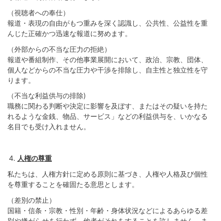
（視聴者への奉仕）
報道・表現の自由がもつ重みを深く認識し、公共性、公益性を重
んじた正確かつ迅速な報道に努めます。
（外部からの不当な圧力の拒絶）
報道や番組制作、その他事業展開において、政治、宗教、団体、
個人などからの不当な圧力や干渉を排除し、自主性と独立性を守
ります。
（不当な利益供与の排除)
職務に関わる判断や決定に影響を及ぼす、またはその疑いを持た
れるような金銭、物品、サービス」などの利益供与を、いかなる
名目でも受け入れません。
人権の尊重
私たちは、人権方針に定める原則に基づき、人権や人格及び個性
を尊重することを確固たる意思とします。
（差別の禁止）
国籍・信条・宗教・性別・年齢・身体状況などによるあらゆる差
別や嫌がらせを行わず、他者がそれをすることを許しません。ま