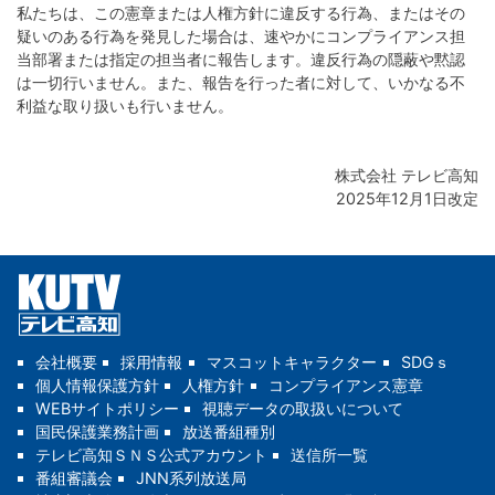
私たちは、この憲章または人権方針に違反する行為、またはその
疑いのある行為を発見した場合は、速やかにコンプライアンス担
当部署または指定の担当者に報告します。違反行為の隠蔽や黙認
は一切行いません。また、報告を行った者に対して、いかなる不
利益な取り扱いも行いません。
株式会社 テレビ高知
2025年12月1日改定
会社概要
採用情報
マスコットキャラクター
SDGｓ
個人情報保護方針
人権方針
コンプライアンス憲章
WEBサイトポリシー
視聴データの取扱いについて
国民保護業務計画
放送番組種別
テレビ高知ＳＮＳ公式アカウント
送信所一覧
番組審議会
JNN系列放送局