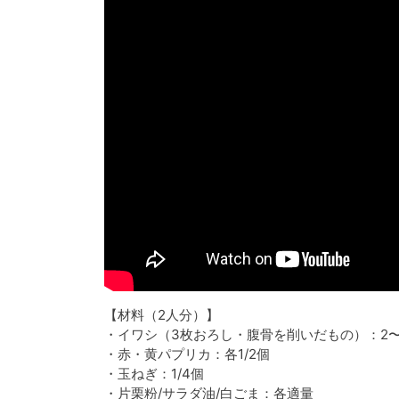
【材料（2人分）】
・イワシ（3枚おろし・腹骨を削いだもの）：2〜
・赤・黄パプリカ：各1/2個
・玉ねぎ：1/4個
・片栗粉/サラダ油/白ごま：各適量