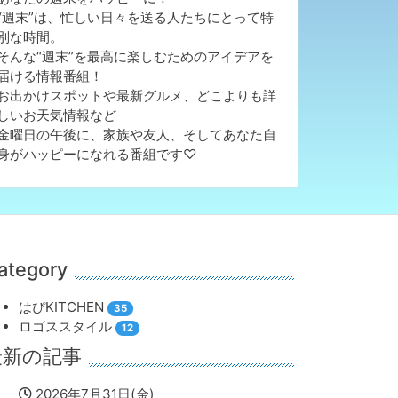
“週末”は、忙しい日々を送る人たちにとって特
別な時間。
そんな“週末”を最高に楽しむためのアイデアを
届ける情報番組！
お出かけスポットや最新グルメ、どこよりも詳
しいお天気情報など
金曜日の午後に、家族や友人、そしてあなた自
身がハッピーになれる番組です♡
ategory
はぴKITCHEN
35
ロゴススタイル
12
最新の記事
2026年7月31日(金)