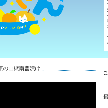
野菜の山椒南蛮漬け
C