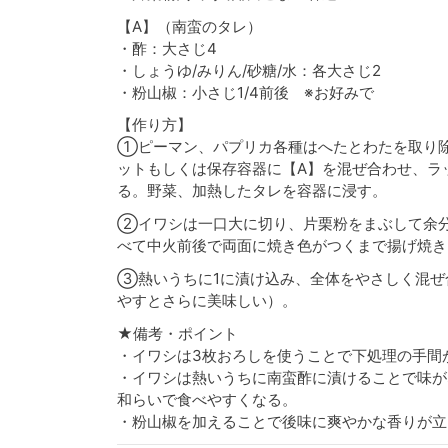
【A】（南蛮のタレ）
・酢：大さじ4
・しょうゆ/みりん/砂糖/水：各大さじ2
・粉山椒：小さじ1/4前後 ※お好みで
【作り方】
①ピーマン、パプリカ各種はへたとわたを取り除
ットもしくは保存容器に【A】を混ぜ合わせ、ラッ
る。野菜、加熱したタレを容器に浸す。
②イワシは一口大に切り、片栗粉をまぶして余
べて中火前後で両面に焼き色がつくまで揚げ焼き
③熱いうちに1に漬け込み、全体をやさしく混ぜ
やすとさらに美味しい）。
★備考・ポイント
・イワシは3枚おろしを使うことで下処理の手間
・イワシは熱いうちに南蛮酢に漬けることで味が
和らいで食べやすくなる。
・粉山椒を加えることで後味に爽やかな香りが立