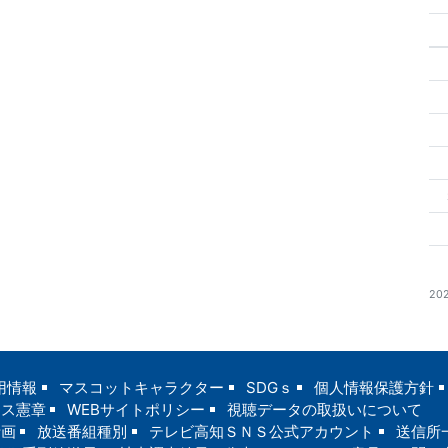
20
用情報
マスコットキャラクター
SDGｓ
個人情報保護方針
ンス憲章
WEBサイトポリシー
視聴データの取扱いについて
計画
放送番組種別
テレビ高知ＳＮＳ公式アカウント
送信所