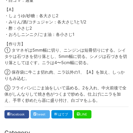
・白ゴマ：適量
【A】
・しょうゆ/砂糖：各大さじ2
・みりん/酒/コチュジャン：各大さじ1と1/2
・酢：小さじ2
・おろしニンニク/ごま油：各小さじ1
【作り方】
① タマネギは5mm幅に切り、ニンジンは短冊切りにする。シイ
タケは石づきを切り落とし、5mm幅に切る。シメジは石づきを切
り落としてほぐす。ニラは4〜5cm幅に切る。
② 保存袋に牛こま切れ肉、ニラ以外の1、【A】を加え、しっか
りもみ込む。
③ フライパンにごま油をしいて温める。2を入れ、中火前後で全
体がしんなりして焼き色がつくまで炒める。仕上げにニラを加
え、手早く炒めたら器に盛り付け、白ゴマをふる。
facebook
tweet
はてブ
LINE
Category