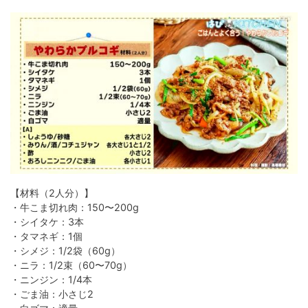
【材料（2人分）】
・牛こま切れ肉：150〜200g
・シイタケ：3本
・タマネギ：1個
・シメジ：1/2袋（60g）
・ニラ：1/2束（60〜70g）
・ニンジン：1/4本
・ごま油：小さじ2