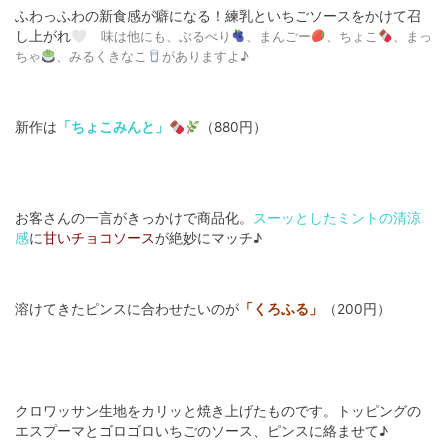
ふわっふわの新食感が癖になる！練乳といちごソースをかけて召
し上がれ
味は他にも、ぶるべり
、まんごー
、ちょこ
、まっ
ちゃ
、みるくきなこ
がありますよ♪
新作は
「ちょこみんと」
（880円）
お客さんの一言がきっかけで商品化。
スーッとしたミントの清涼
感
に
甘いチョコソース
が絶妙にマッチ♪
溶けてきたピンスに合わせたいのが
「くろふる」
（200円）
クロワッサン生地をカリッと焼き上げたものです。トッピングの
エスプーマとゴロゴロいちごのソース、ピンスに絡ませて♪