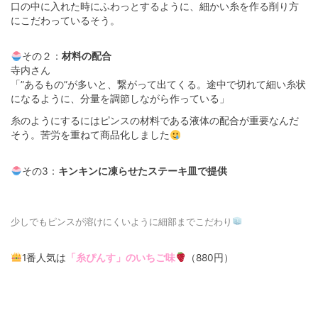
口の中に入れた時にふわっとするように、細かい糸を作る削り方
にこだわっているそう。
その２：
材料の配合
寺内さん
「”あるもの”が多いと、繋がって出てくる。途中で切れて細い糸状
になるように、分量を調節しながら作っている」
糸のようにするにはピンスの材料である液体の配合が重要なんだ
そう。苦労を重ねて商品化しました
その3：
キンキンに凍らせたステーキ皿で提供
少しでもピンスが溶けにくいように細部までこだわり
1番人気は
「糸ぴんす」のいちご味
（880円）