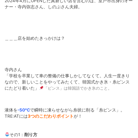
2024年4月にOPENした真新しい店を営むのは、室戸市出身のオー
ナー・寺内弥志さん、しのぶさん夫婦。
＿＿＿店を始めたきっかけは？
寺内さん
「学校を卒業して車の整備の仕事しかしてなくて。人生一度きり
なので、新しいことをやってみたくて、韓国式かき氷・糸ピンス
にたどり着いた」
「ピンス」は韓国語でかき氷のこと。
液体を
-50℃
で瞬時に凍らせながら糸状に削る「糸ピンス」。
TRE:ATには
3つのこだわりポイント
が！
その1：
削り方