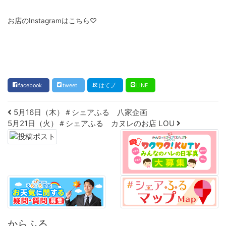
お店のInstagramはこちら♡
facebook
tweet
はてブ
LINE
Post navigation
5月16日（木）＃シェアふる 八家企画
5月21日（火）＃シェアふる カヌレのお店 LOU
からふる