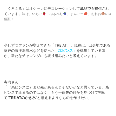
「くろふる」はオシャレにデコレーションして
単品でも提供
され
ています。
味は、いちご
、ぶるべり
、まんごー
、おれお
の４
種類！
少しずつファンが増えてきた「TRE:AT」。現在は、出身地である
室戸の海洋深層水などを使った
「塩ピンス」
を構想しているほ
か、新たなチャレンジにも取り組みたいと考えています。
寺内さん
「（糸ピンスに）まだ先があるんじゃないかなと思っている。糸
ピンスで止まるのではなく、もう一個先の何かを見つけて初め
て”
TRE:ATのかき氷
”と思えるようなものを作りたい」