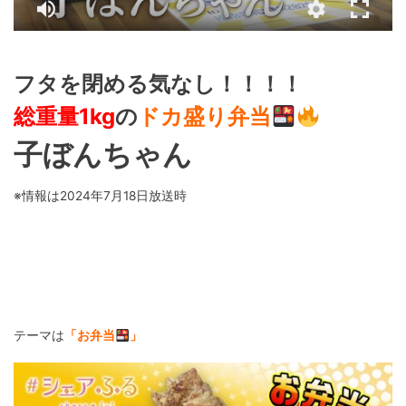
フタを閉める気なし！！！！
総重量1kg
の
ドカ盛り弁当
子ぼんちゃん
※情報は2024年7月18日放送時
テーマは
「お弁当
」