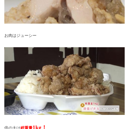
お肉はジューシー
1kg！
倍の大は
総重量