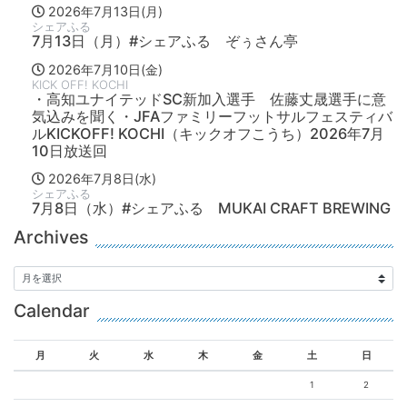
2026年7月13日(月)
シェアふる
7月13日（月）#シェアふる ぞぅさん亭
2026年7月10日(金)
KICK OFF! KOCHI
・高知ユナイテッドSC新加入選手 佐藤丈晟選手に意
気込みを聞く・JFAファミリーフットサルフェスティバ
ルKICKOFF! KOCHI（キックオフこうち）2026年7月
10日放送回
2026年7月8日(水)
シェアふる
7月8日（水）#シェアふる MUKAI CRAFT BREWING
Archives
Calendar
月
火
水
木
金
土
日
1
2