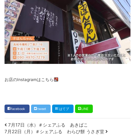
お店のInstagramはこちら
facebook
tweet
はてブ
LINE
Post navigation
7月17日（水）＃シェアふる あきばこ
7月22日（月）＃シェアふる わらび餅 うさぎ堂