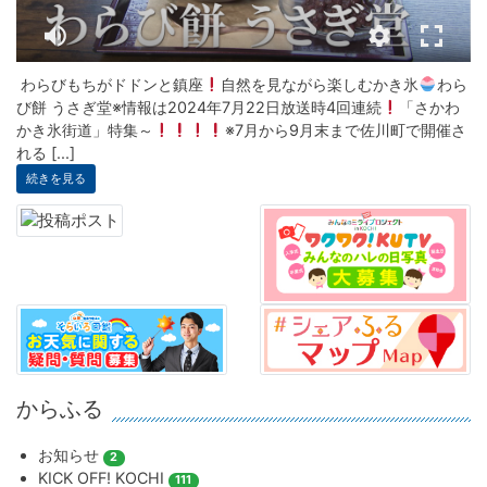
わらびもちがドドンと鎮座
自然を見ながら楽しむかき氷
わら
び餅 うさぎ堂※情報は2024年7月22日放送時4回連続
「さかわ
かき氷街道」特集～
※7月から9月末まで佐川町で開催さ
れる [...]
続きを見る
からふる
お知らせ
2
KICK OFF! KOCHI
111