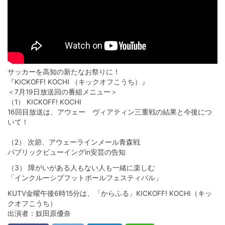
サッカーを高知の新たなお祭りに！
『KICKOFF! KOCHI （キックオフこうち）』
＜7月19日放送回の番組メニュー＞
（1） KICKOFF! KOCHI
16回目放送は、アウェー ヴィアティン三重戦の結果と今後につ
いて！
（2） 次節、アウェーラインメール青森戦
パブリックビューイングin安芸の告知
（3） 障がいがある人もない人も一緒に楽しむ
「インクルーシブフットボールフェスティバル」
KUTV金曜午後6時15分は、「からふる」KICKOFF! KOCHI（キッ
クオフこうち）
出演者：奴田原優奈