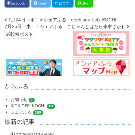
facebook
tweet
はてブ
LINE
Post navigation
7月24日（水）＃シェアふる gochisou Lab. KOCHI
7月25日（木）＃シェアふる こじゃんとはたら来家さかわ
からふる
お知らせ
2
KICK OFF! KOCHI
111
シェアふる
265
最新の記事
2026年7月24日(金)