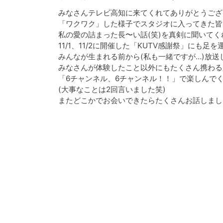
みなさんテレビ高知に来てくれてありがとうござ
「ワクワク」した様子でスタジオに入ってきた皆
私の愛の詰まった長〜い話(笑)を真剣に聞いてく
11/1、11/2に開催した「KUTV感謝祭」に
みんなが生まれる前から(私も一緒ですが…)放送
みなさんが体験したこと以外にもたくさん携わる
「6チャンネル、6チャンネル！！」で楽しんで
(大事なことは2回言いました笑)
またどこかでお会いできたらたくさんお話しまし