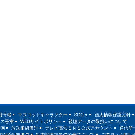
用情報
マスコットキャラクター
SDGｓ
個人情報保護方針
ンス憲章
WEBサイトポリシー
視聴データの取扱いについて
計画
放送番組種別
テレビ高知ＳＮＳ公式アカウント
送信所
JNN系列放送局
社内調査結果の公表について
ご意見・お問い