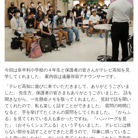
今回は奈半利小学校の４年生と保護者の皆さんがテレビ高知を見
学してくれました。 案内役は遠藤弥宙アナウンサーです。
「テレビ高知に遊びに来ていただきまして、ありがとうございま
した。 先生方、保護者の皆さまもありがとうございました。 話を
聞きながら、一生懸命メモを取ってくれました。 笑顔で話を聞い
てくれたので、私も楽しく話すことができました。 質問の時間に
なると、手を挙げてたくさんの質問をしてくれました。 『からふ
る』を見てくれている人も多かったですね。 『ハンバーグを見
た』（おそらくシェアふる）という子もいました。 テレビには映
らない部分を話すことができたと思うので、 印象に残っているこ
とを思い出しながら、テレビを見てくださいね。 これから高学年