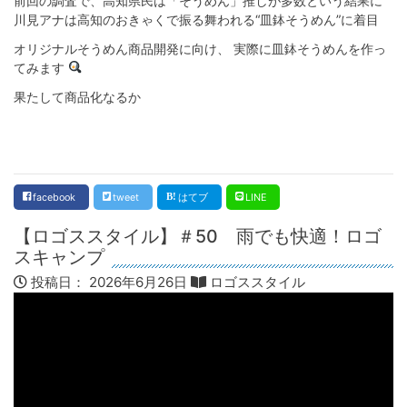
前回の調査で、高知県民は「そうめん」推しが多数という結果に
川見アナは高知のおきゃくで振る舞われる“皿鉢そうめん”に着目
オリジナルそうめん商品開発に向け、 実際に皿鉢そうめんを作っ
てみます
果たして商品化なるか
facebook
tweet
はてブ
LINE
【ロゴススタイル】＃50 雨でも快適！ロゴ
スキャンプ
投稿日：
2026年6月26日
ロゴススタイル