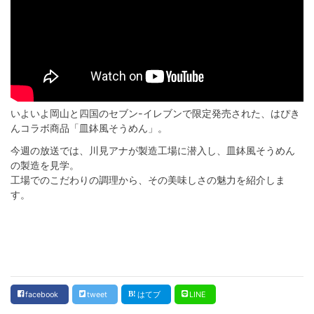
いよいよ岡山と四国のセブン-イレブンで限定発売された、はぴき
んコラボ商品「皿鉢風そうめん」。
今週の放送では、川見アナが製造工場に潜入し、皿鉢風そうめん
の製造を見学。
工場でのこだわりの調理から、その美味しさの魅力を紹介しま
す。
facebook
tweet
はてブ
LINE