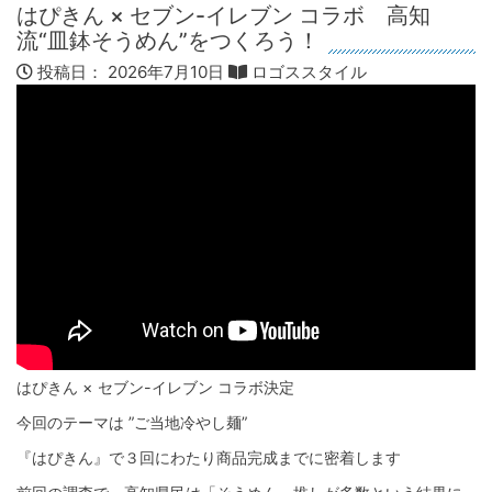
はぴきん × セブン-イレブン コラボ 高知
流“皿鉢そうめん”をつくろう！
投稿日：
2026年7月10日
ロゴススタイル
はぴきん × セブン-イレブン コラボ決定
今回のテーマは ”ご当地冷やし麺”
『はぴきん』で３回にわたり商品完成までに密着します