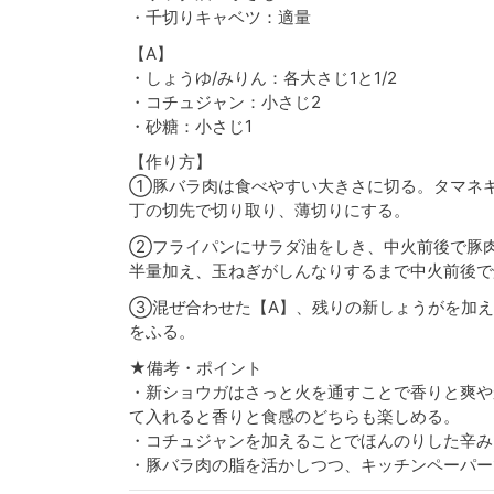
・千切りキャベツ：適量
【A】
・しょうゆ/みりん：各大さじ1と1/2
・コチュジャン：小さじ2
・砂糖：小さじ1
【作り方】
①豚バラ肉は食べやすい大きさに切る。タマネ
丁の切先で切り取り、薄切りにする。
②フライパンにサラダ油をしき、中火前後で豚
半量加え、玉ねぎがしんなりするまで中火前後で
③混ぜ合わせた【A】、残りの新しょうがを加え
をふる。
★備考・ポイント
・新ショウガはさっと火を通すことで香りと爽や
て入れると香りと食感のどちらも楽しめる。
・コチュジャンを加えることでほんのりした辛み
・豚バラ肉の脂を活かしつつ、キッチンペーパー