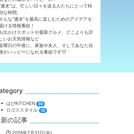
“週末”は、忙しい日々を送る人たちにとって特
別な時間。
そんな“週末”を最高に楽しむためのアイデアを
届ける情報番組！
お出かけスポットや最新グルメ、どこよりも詳
しいお天気情報など
金曜日の午後に、家族や友人、そしてあなた自
身がハッピーになれる番組です♡
ategory
はぴKITCHEN
35
ロゴススタイル
12
最新の記事
2026年7月31日(金)