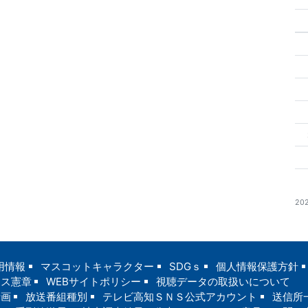
20
用情報
マスコットキャラクター
SDGｓ
個人情報保護方針
ンス憲章
WEBサイトポリシー
視聴データの取扱いについて
計画
放送番組種別
テレビ高知ＳＮＳ公式アカウント
送信所