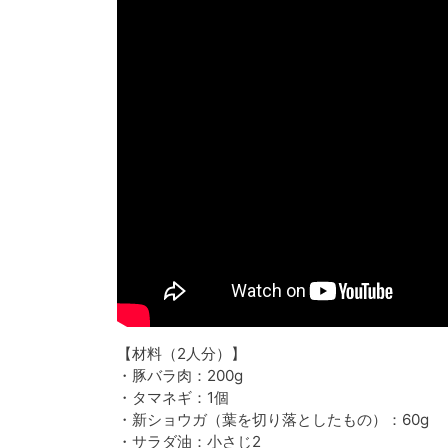
【材料（2人分）】
・豚バラ肉：200g
・タマネギ：1個
・新ショウガ（葉を切り落としたもの）：60g
・サラダ油：小さじ2