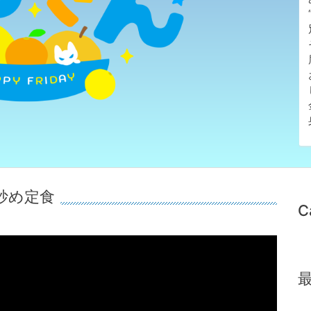
肉炒め定食
C