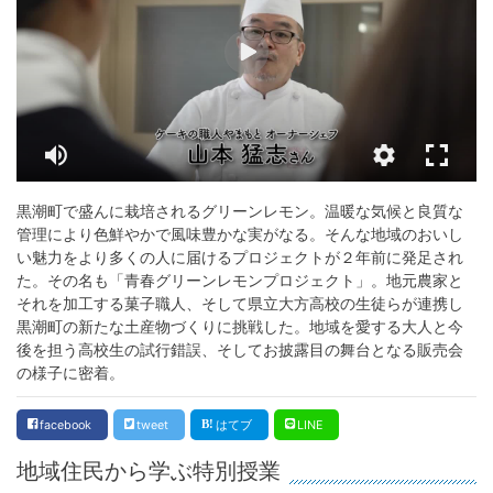
黒潮町で盛んに栽培されるグリーンレモン。温暖な気候と良質な
管理により色鮮やかで風味豊かな実がなる。そんな地域のおいし
い魅力をより多くの人に届けるプロジェクトが２年前に発足され
た。その名も「青春グリーンレモンプロジェクト」。地元農家と
それを加工する菓子職人、そして県立大方高校の生徒らが連携し
黒潮町の新たな土産物づくりに挑戦した。地域を愛する大人と今
後を担う高校生の試行錯誤、そしてお披露目の舞台となる販売会
の様子に密着。
facebook
tweet
はてブ
LINE
地域住民から学ぶ特別授業