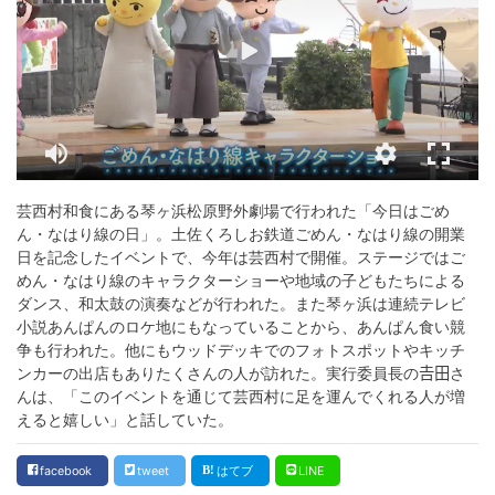
芸西村和食にある琴ヶ浜松原野外劇場で行われた「今日はごめ
ん・なはり線の日」。土佐くろしお鉄道ごめん・なはり線の開業
日を記念したイベントで、今年は芸西村で開催。ステージではご
めん・なはり線のキャラクターショーや地域の子どもたちによる
ダンス、和太鼓の演奏などが行われた。また琴ヶ浜は連続テレビ
小説あんぱんのロケ地にもなっていることから、あんぱん食い競
争も行われた。他にもウッドデッキでのフォトスポットやキッチ
ンカーの出店もありたくさんの人が訪れた。実行委員長の𠮷田さ
んは、「このイベントを通じて芸西村に足を運んでくれる人が増
えると嬉しい」と話していた。
facebook
tweet
はてブ
LINE