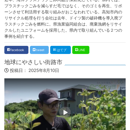
プラスチックごみを減らすだ毛ではなく、そのゴミを再生、リボ
ーンさせて利活用する取り組みがおこなわれている。高知市内の
リサイクル処理を行う会社は去年、ドイツ製の破砕機を導入廃プ
ラスチックごみを燃料に。県漁業協同組合は、廃棄漁網をリサイ
クルしたユニフォームを採用した。県内で取り組んでいる２つの
事例を紹介する。
facebook
tweet
はてブ
LINE
地球にやさしい街路市
投稿日：
2025年8月10日