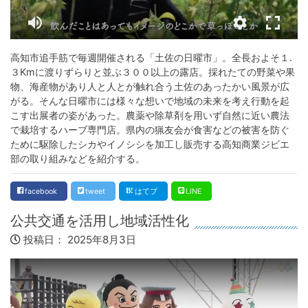
高知市追手筋で毎週開催される「土佐の日曜市」。全長およそ１.
３Kmに渡りずらりと並ぶ３００以上の露店。採れたての野菜や果
物、海産物があり人と人とが触れ合う土佐のあったかい風景が広
がる。そんな日曜市には様々な想いで地域の未来を考え行動を起
こす出展者の姿があった。農薬や除草剤を用いず自然に近い農法
で栽培するハーブ専門店。県内の猟友会が食害などの被害を防ぐ
ために駆除したシカやイノシシを加工し販売する高知商業ジビエ
部の取り組みなどを紹介する。
facebook
tweet
はてブ
LINE
公共交通を活用し地域活性化
投稿日：
2025年8月3日