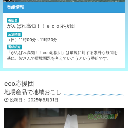
番組情報
番組名
がんばれ高知！！ｅｃｏ応援団
放送時間
（日）11時00分～11時20分
番組紹介
「がんばれ高知！！eco応援団」は環境に対する素朴な疑問を
基に、皆さんで環境問題を考えていこうという番組です。
eco応援団
地場産品で地域おこし
投稿日：
2025年8月31日