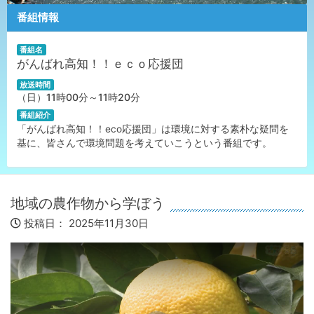
番組情報
番組名
がんばれ高知！！ｅｃｏ応援団
放送時間
（日）11時00分～11時20分
番組紹介
「がんばれ高知！！eco応援団」は環境に対する素朴な疑問を
基に、皆さんで環境問題を考えていこうという番組です。
地域の農作物から学ぼう
投稿日：
2025年11月30日