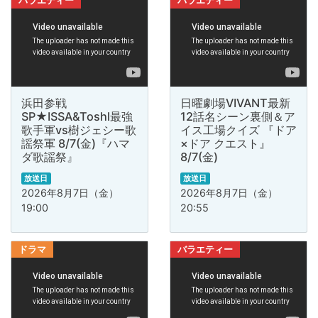
バラエティー
バラエティー
浜田参戦
日曜劇場VIVANT最新
SP★ISSA&Toshl最強
12話名シーン裏側＆ア
歌手軍vs樹ジェシー歌
イス工場クイズ 『ドア
謡祭軍 8/7(金)『ハマ
×ドア クエスト』
ダ歌謡祭』
8/7(金)
放送日
放送日
2026年8月7日（金）
2026年8月7日（金）
19:00
20:55
ドラマ
バラエティー