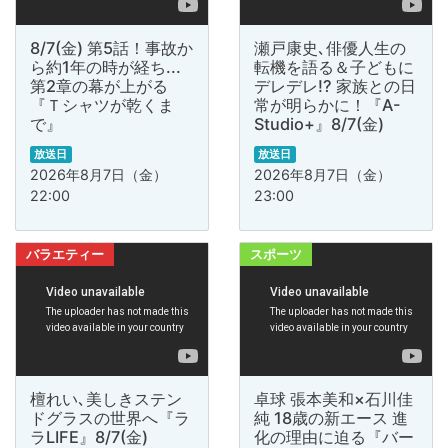
8/7(金) 第5話！事故か
瀬戸康史､俳優人生の
ら約1年の時が経ち...
転機を語る＆子どもに
第2章の幕が上がる
デレデレ!? 家族との日
『Ｔシャツが乾くま
常が明らかに！『A-
で』
Studio+』8/7(金)
放送日
放送日
2026年8月7日（金）
2026年8月7日（金）
22:00
23:00
バラエティー
スポーツ
檀れい､美しきステン
卓球 張本美和×石川佳
ドグラスの世界へ『ラ
純 18歳の新エース 進
ラLIFE』8/7(金)
化の理由に迫る『バー