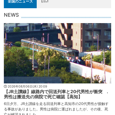
【広島原爆81年】戦火絶えぬ世界で…「い
全国のニュース
廃絶訴え 式典に過去最多の参列も記憶継承に
NEWS
2026年08月06日(木) 20:09
【JR土讃線】線路内で回送列車と20代男性が衝突 .
男性は搬送先の病院で死亡確認【高知】
6日夕方、JR土讃線を走る回送列車と高知市の20代男性が接触す
る事故がありました。男性は病院に運ばれましたが、その後、死
亡が確認されました。