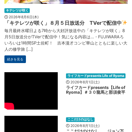
キテレツが咲く
2026年8月6日(木)
「キテレツが咲く」８月５日放送分 TVerで配信中
毎月最終水曜日よる7時から大好評放送中の「キテレツが咲く」8
月5日放送分がTVerで配信中！気になる内容は…・FUJIWARAろ
いろいは1時間SP土佐町！ 吉本漫才コンビ華山とともに楽しい大
人の修学旅 [...]
続きを見る
ライフカードpresents Life of Ryoma
2026年8月1日(土)
ライフカードpresents【Life of
Ryoma】＃３０龍馬と那須俊平
ここだけのはなし
2026年8月1日(土)
ここだけのはなし。 ジョン万