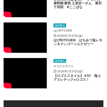
資料館 館長 土居京一さん 第百
十四回 #ここばな
はぴきん
はぴKITCHEN
2026年7月31日(金)
はぴKITCHEN はちみつ塩レモ
ン＆マンゴーミルクゼリー
はぴきん
ロゴススタイル
2026年7月31日(金)
【ロゴススタイル】＃51 海上
アスレチック×ロゴス！