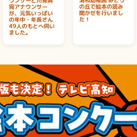
清和幼稚園 みどり
ウンサーと川見真
の丘で絵本の読み
宵アナウンサー
聞かせを行いまし
が、元気いっぱい
た！
の年中・年長さん
49人のもとへ伺い
ました。