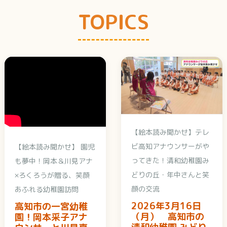
TOPICS
【絵本読み聞かせ】テレ
ビ高知アナウンサーがや
【絵本読み聞かせ】 園児
ってきた！清和幼稚園み
も夢中！岡本＆川見アナ
どりの丘・年中さんと笑
×ろくろうが贈る、笑顔
顔の交流
あふれる幼稚園訪問
2026年3月16日
高知市の一宮幼稚
（月） 高知市の
園！岡本采子アナ