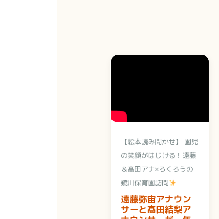
【絵本読み聞かせ】 園児
の笑顔がはじける！遠藤
＆髙田アナ×ろくろうの
鏡川保育園訪問
遠藤弥宙アナウン
サーと髙田結梨ア