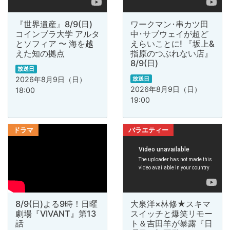
『世界遺産』8/9(日)
ワークマン･串カツ田
コインブラ大学 アルタ
中･サブウェイが超ど
とソフィア 〜 海を越
えらいことに! 『坂上&
えた知の拠点
指原のつぶれない店』
8/9(日)
放送日
2026年8月9日（日）
放送日
2026年8月9日（日）
18:00
19:00
ドラマ
バラエティー
8/9(日)よる9時！日曜
大泉洋×林修★スキマ
劇場『VIVANT』第13
スイッチと爆笑リモー
話
ト＆吉田羊が暴露『日