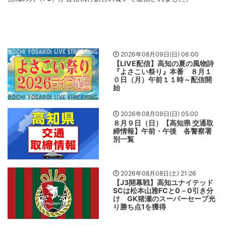
2026年08月09日(日) 06:00
【LIVE配信】高知の夏の風物詩
『よさこい祭り』本番 ８月１
０日（月）午前１１時～配信開
始
2026年08月09日(日) 05:00
８月９日（日）【高知県 交通取
締情報】午前・午後 各警察署
別一覧
2026年08月08日(土) 21:26
【J3開幕戦】高知ユナイテッド
SCは松本山雅FCと0－0引き分
け GK猪瀬のスーパーセーブ光
り勝ち点1を獲得