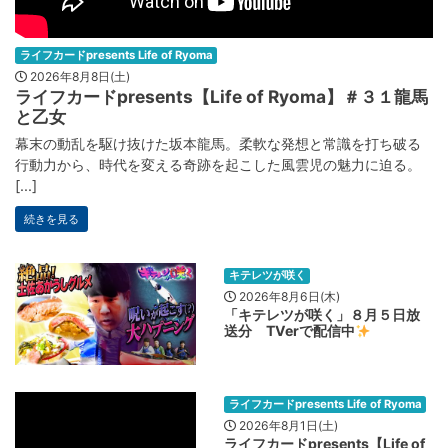
ライフカードpresents Life of Ryoma
2026年8月8日(土)
ライフカードpresents【Life of Ryoma】＃３１龍馬
と乙女
幕末の動乱を駆け抜けた坂本龍馬。柔軟な発想と常識を打ち破る
行動力から、時代を変える奇跡を起こした風雲児の魅力に迫る。
[...]
続きを見る
キテレツが咲く
2026年8月6日(木)
「キテレツが咲く」８月５日放
送分 TVerで配信中
ライフカードpresents Life of Ryoma
2026年8月1日(土)
ライフカードpresents【Life of