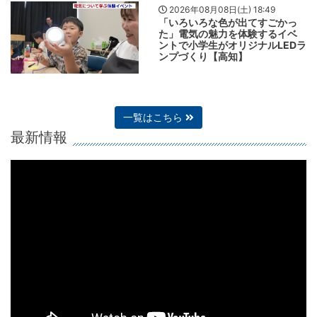
2026年08月08日(土) 18:49
「いろいろな色が出てすごかっ
た」電気の魅力を体験するイベ
ントで小学生がオリジナルLEDラ
ンプづくり【高知】
一覧はこちら
最新情報