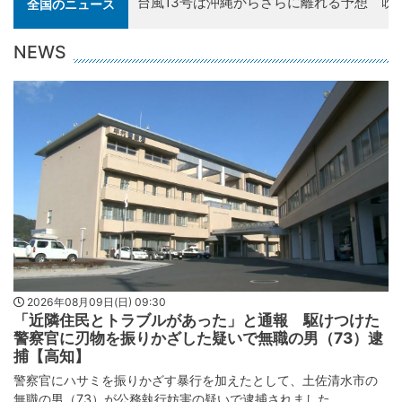
「人類と核兵器は決して共存できない」長崎
全国のニュース
日 高市総理「我が国は非核三原則を堅持
NEWS
2026年08月09日(日) 09:30
「近隣住民とトラブルがあった」と通報 駆けつけた
警察官に刃物を振りかざした疑いで無職の男（73）逮
捕【高知】
警察官にハサミを振りかざす暴行を加えたとして、土佐清水市の
無職の男（73）が公務執行妨害の疑いで逮捕されました。