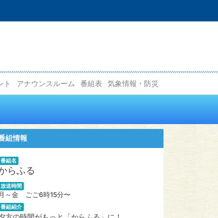
ント
アナウンスルーム
番組表
気象情報・防災
番組情報
番組名
からふる
放送時間
月～金 ごご6時15分〜
番組紹介
夕方の時間がもっと「からふる」に！