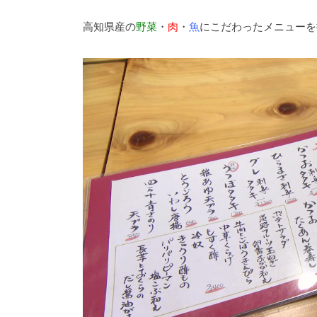
高知県産の
野菜
・
肉
・
魚
にこだわったメニューを