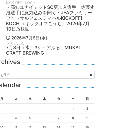
KICK OFF! KOCHI
・高知ユナイテッドSC新加入選手 佐藤丈
晟選手に意気込みを聞く・JFAファミリー
フットサルフェスティバルKICKOFF!
KOCHI（キックオフこうち）2026年7月
10日放送回
2026年7月8日(水)
シェアふる
7月8日（水）#シェアふる MUKAI
CRAFT BREWING
rchives
alendar
月
火
水
木
金
土
日
1
2
3
4
5
6
7
8
9
10
11
12
13
14
15
16