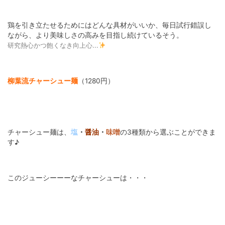
鶏を引き立たせるためにはどんな具材がいいか、毎日試行錯誤し
ながら、より美味しさの高みを目指し続けているそう。
研究熱心かつ飽くなき向上心...
柳葉流チャーシュー麺
（1280円）
チャーシュー麺は、
塩
・
醤油
・
味噌
の3種類から選ぶことができま
す♪
このジューシーーーなチャーシューは・・・