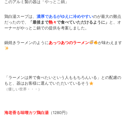
このアルミ製の器は
「やっとこ鍋」
鶏白湯スープは、
濃厚であるがゆえに冷めやすい
のが最大の難点
だったので、
「最後まで
熱々
で食べていただけるように」
と、オ
ーナーがやっとこ鍋での提供を考案しました。
鍋焼きラーメンのように
あっつあつのラーメン
が味わえます
「ラーメンは丼で食べたいという人ももちろんいる」との配慮の
もと、器はお客様に選んでいただいているそう
（優しい世界・・・）
海老香る味噌カツ鶏白湯
（1280円）