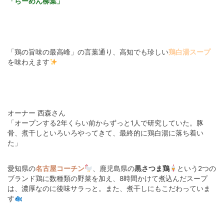
「らーめん柳葉」
「鶏の旨味の最高峰」の言葉通り、高知でも珍しい
鶏白湯スープ
を味わえます
オーナー 西森さん
「オープンする2年くらい前からずっと1人で研究していた。豚
骨、煮干しといろいろやってきて、最終的に鶏白湯に落ち着い
た」
愛知県の
名古屋コーチン
、鹿児島県の
黒さつま鶏
という2つの
ブランド鶏に数種類の野菜を加え、8時間かけて煮込んだスープ
は、濃厚なのに後味サラっと。また、煮干しにもこだわっていま
す