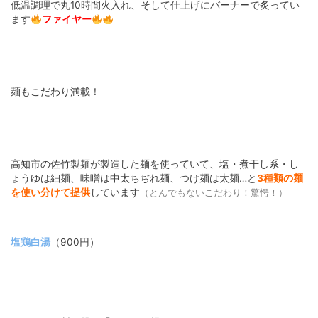
低温調理で丸10時間火入れ、そして仕上げにバーナーで炙ってい
ます
ファイヤー
麺もこだわり満載！
高知市の佐竹製麺が製造した麺を使っていて、塩・煮干し系・し
ょうゆは細麺、味噌は中太ちぢれ麺、つけ麺は太麺…と
3種類の麺
を使い分けて提供
しています
（とんでもないこだわり！驚愕！）
塩鶏白湯
（900円）