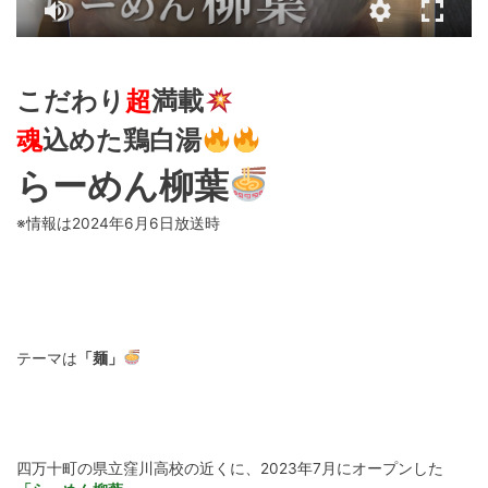
こだわり
超
満載
魂
込めた鶏白湯
らーめん柳葉
※情報は2024年6月6日放送時
テーマは
「麺」
四万十町の県立窪川高校の近くに、2023年7月にオープンした