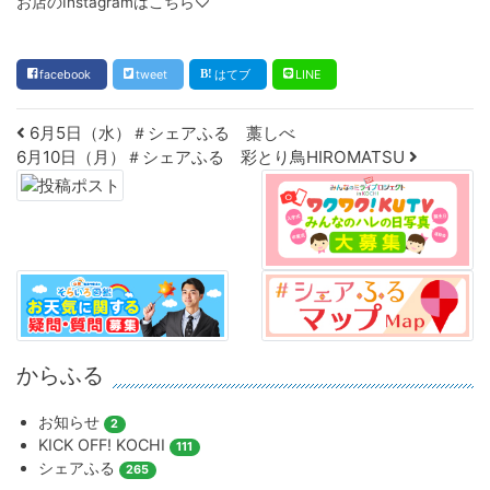
お店のInstagramはこちら♡
facebook
tweet
はてブ
LINE
Post navigation
6月5日（水）＃シェアふる 藁しべ
6月10日（月）＃シェアふる 彩とり鳥HIROMATSU
からふる
お知らせ
2
KICK OFF! KOCHI
111
シェアふる
265