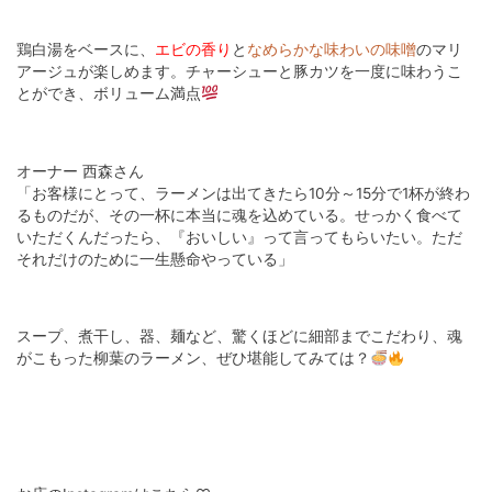
鶏白湯をベースに、
エビの香り
と
なめらかな味わいの味噌
のマリ
アージュが楽しめます。チャーシューと豚カツを一度に味わうこ
とができ、ボリューム満点
オーナー 西森さん
「お客様にとって、ラーメンは出てきたら10分～15分で1杯が終わ
るものだが、その一杯に本当に魂を込めている。せっかく食べて
いただくんだったら、『おいしい』って言ってもらいたい。ただ
それだけのために一生懸命やっている」
スープ、煮干し、器、麺など、驚くほどに細部までこだわり、魂
がこもった柳葉のラーメン、ぜひ堪能してみては？