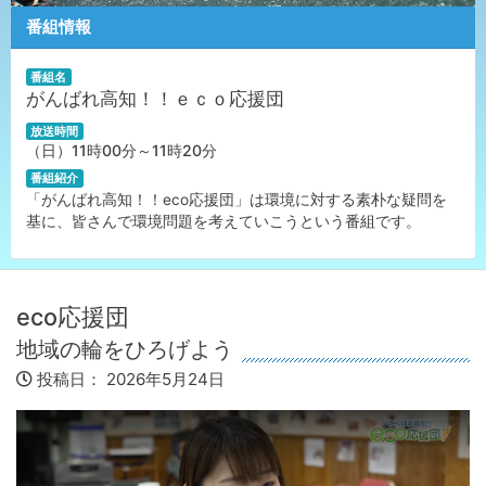
番組情報
番組名
がんばれ高知！！ｅｃｏ応援団
放送時間
（日）11時00分～11時20分
番組紹介
「がんばれ高知！！eco応援団」は環境に対する素朴な疑問を
基に、皆さんで環境問題を考えていこうという番組です。
eco応援団
地域の輪をひろげよう
投稿日：
2026年5月24日