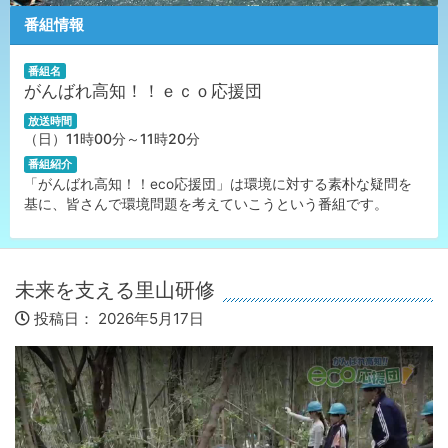
番組情報
番組名
がんばれ高知！！ｅｃｏ応援団
放送時間
（日）11時00分～11時20分
番組紹介
「がんばれ高知！！eco応援団」は環境に対する素朴な疑問を
基に、皆さんで環境問題を考えていこうという番組です。
未来を支える里山研修
投稿日：
2026年5月17日