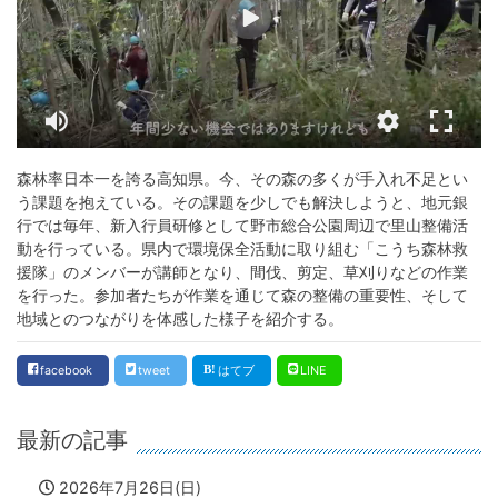
森林率日本一を誇る高知県。今、その森の多くが手入れ不足とい
う課題を抱えている。その課題を少しでも解決しようと、地元銀
行では毎年、新入行員研修として野市総合公園周辺で里山整備活
動を行っている。県内で環境保全活動に取り組む「こうち森林救
援隊」のメンバーが講師となり、間伐、剪定、草刈りなどの作業
を行った。参加者たちが作業を通じて森の整備の重要性、そして
地域とのつながりを体感した様子を紹介する。
facebook
tweet
はてブ
LINE
最新の記事
2026年7月26日(日)