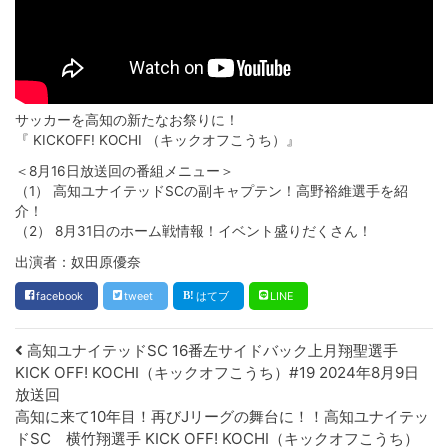
サッカーを高知の新たなお祭りに！
『 KICKOFF! KOCHI （キックオフこうち）』
＜8月16日放送回の番組メニュー＞
（1） 高知ユナイテッドSCの副キャプテン！高野裕維選手を紹
介！
（2） 8月31日のホーム戦情報！イベント盛りだくさん！
出演者：奴田原優奈
facebook
tweet
はてブ
LINE
Post navigation
高知ユナイテッドSC 16番左サイドバック上月翔聖選手
KICK OFF! KOCHI（キックオフこうち）#19 2024年8月9日
放送回
高知に来て10年目！再びJリーグの舞台に！！高知ユナイテッ
ドSC 横竹翔選手 KICK OFF! KOCHI（キックオフこうち）