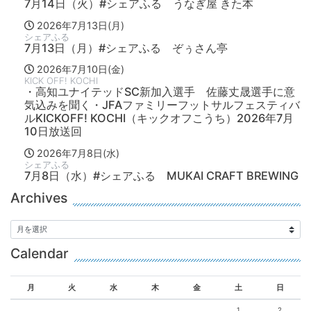
7月14日（火）#シェアふる うなぎ屋 きた本
2026年7月13日(月)
シェアふる
7月13日（月）#シェアふる ぞぅさん亭
2026年7月10日(金)
KICK OFF! KOCHI
・高知ユナイテッドSC新加入選手 佐藤丈晟選手に意
気込みを聞く・JFAファミリーフットサルフェスティバ
ルKICKOFF! KOCHI（キックオフこうち）2026年7月
10日放送回
2026年7月8日(水)
シェアふる
7月8日（水）#シェアふる MUKAI CRAFT BREWING
Archives
Calendar
月
火
水
木
金
土
日
1
2