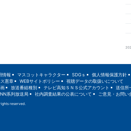
20
用情報
マスコットキャラクター
SDGｓ
個人情報保護方針
ンス憲章
WEBサイトポリシー
視聴データの取扱いについて
計画
放送番組種別
テレビ高知ＳＮＳ公式アカウント
送信所
JNN系列放送局
社内調査結果の公表について
ご意見・お問い
ights reserved.