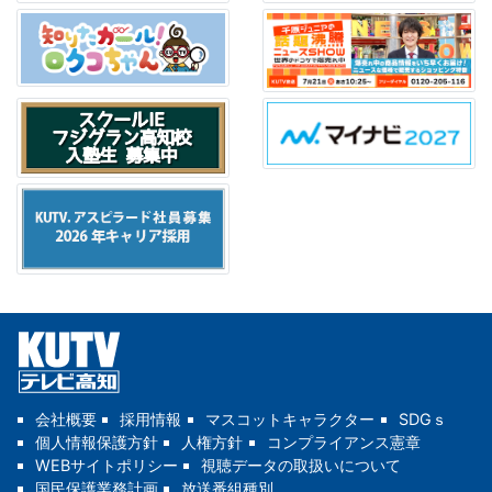
会社概要
採用情報
マスコットキャラクター
SDGｓ
個人情報保護方針
人権方針
コンプライアンス憲章
WEBサイトポリシー
視聴データの取扱いについて
国民保護業務計画
放送番組種別