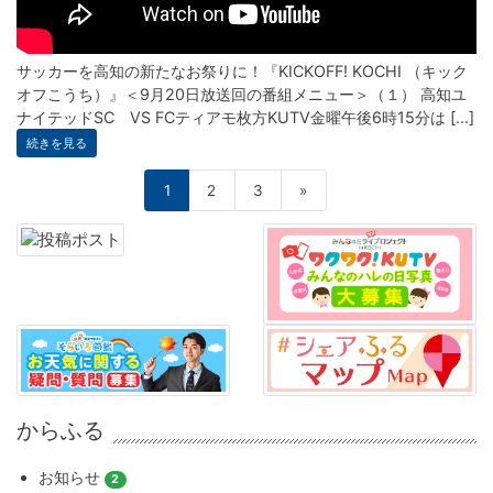
サッカーを高知の新たなお祭りに！『KICKOFF! KOCHI （キック
オフこうち）』＜9月20日放送回の番組メニュー＞（１） 高知ユ
ナイテッドSC VS FCティアモ枚方KUTV金曜午後6時15分は [...]
続きを見る
1
2
3
»
からふる
お知らせ
2