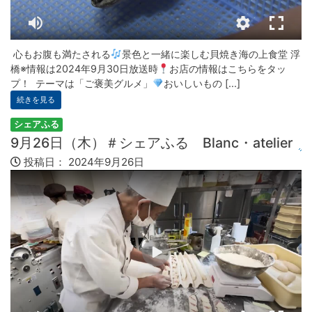
心もお腹も満たされる
景色と一緒に楽しむ貝焼き海の上食堂 浮
橋※情報は2024年9月30日放送時
お店の情報はこちらをタッ
プ！ テーマは「ご褒美グルメ」
おいしいもの [...]
続きを見る
シェアふる
9月26日（木）＃シェアふる Blanc・atelier
投稿日：
2024年9月26日