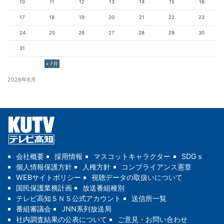
10
11
12
13
14
15
16
17
18
19
20
21
22
23
24
25
26
27
28
29
30
31
« 7月
2026年8月
会社概要
採用情報
マスコットキャラクター
SDGｓ
個人情報保護方針
人権方針
コンプライアンス憲章
WEBサイトポリシー
視聴データの取扱いについて
国民保護業務計画
放送番組種別
テレビ高知ＳＮＳ公式アカウント
送信所一覧
番組審議会
JNN系列放送局
社内調査結果の公表について
ご意見・お問い合わせ