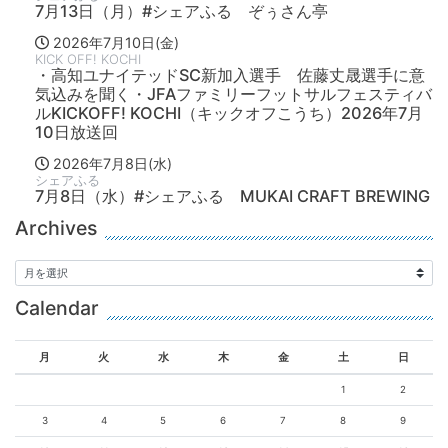
7月13日（月）#シェアふる ぞぅさん亭
2026年7月10日(金)
KICK OFF! KOCHI
・高知ユナイテッドSC新加入選手 佐藤丈晟選手に意
気込みを聞く・JFAファミリーフットサルフェスティバ
ルKICKOFF! KOCHI（キックオフこうち）2026年7月
10日放送回
2026年7月8日(水)
シェアふる
7月8日（水）#シェアふる MUKAI CRAFT BREWING
Archives
Calendar
月
火
水
木
金
土
日
1
2
3
4
5
6
7
8
9