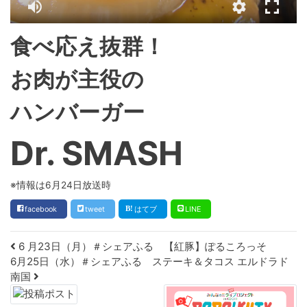
食べ応え抜群！
お肉が主役の
ハンバーガー
Dr. SMASH
※情報は6月24日放送時
facebook
tweet
はてブ
LINE
Post navigation
6 月23日（月）＃シェアふる 【紅豚】ぽるころっそ
6月25日（水）＃シェアふる ステーキ＆タコス エルドラド
南国