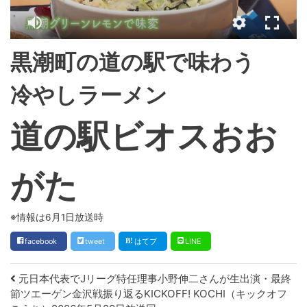
黒潮町の道の駅で味わう
冷やしラーメン
道の駅ビオスおお
がた
※
情報は6月1日放送時
facebook
tweet
はてブ
LINE
Post navigation
元日本代表でJリーグ特任理事小野伸二さんが生出演・最終
節ツエーゲン金沢戦振り返るKICKOFF! KOCHI（キックオフ