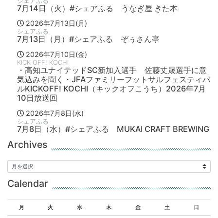
シェアふる
7月14日（火）#シェアふる うなぎ屋 きた本
2026年7月13日(月)
シェアふる
7月13日（月）#シェアふる ぞぅさん亭
2026年7月10日(金)
KICK OFF! KOCHI
・高知ユナイテッドSC新加入選手 佐藤丈晟選手に意
気込みを聞く・JFAファミリーフットサルフェスティバ
ルKICKOFF! KOCHI（キックオフこうち）2026年7月
10日放送回
2026年7月8日(水)
シェアふる
7月8日（水）#シェアふる MUKAI CRAFT BREWING
Archives
Calendar
月
火
水
木
金
土
日