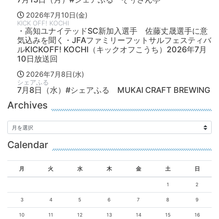
2026年7月10日(金)
KICK OFF! KOCHI
・高知ユナイテッドSC新加入選手 佐藤丈晟選手に意
気込みを聞く・JFAファミリーフットサルフェスティバ
ルKICKOFF! KOCHI（キックオフこうち）2026年7月
10日放送回
2026年7月8日(水)
シェアふる
7月8日（水）#シェアふる MUKAI CRAFT BREWING
Archives
Calendar
月
火
水
木
金
土
日
1
2
3
4
5
6
7
8
9
10
11
12
13
14
15
16