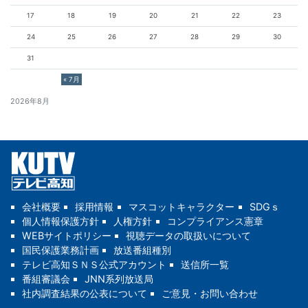
17
18
19
20
21
22
23
24
25
26
27
28
29
30
31
« 7月
2026年8月
会社概要
採用情報
マスコットキャラクター
SDGｓ
個人情報保護方針
人権方針
コンプライアンス憲章
WEBサイトポリシー
視聴データの取扱いについて
国民保護業務計画
放送番組種別
テレビ高知ＳＮＳ公式アカウント
送信所一覧
番組審議会
JNN系列放送局
社内調査結果の公表について
ご意見・お問い合わせ