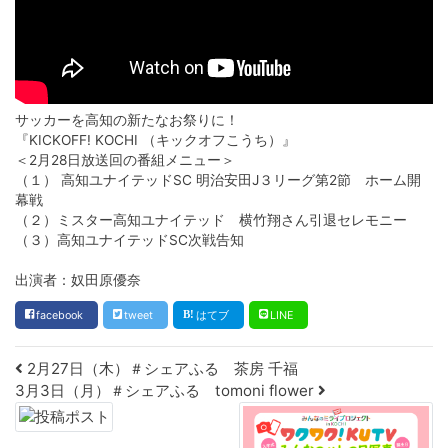
サッカーを高知の新たなお祭りに！
『KICKOFF! KOCHI （キックオフこうち）』
＜2月28日放送回の番組メニュー＞
（１） 高知ユナイテッドSC 明治安田J３リーグ第2節 ホーム開
幕戦
（２）ミスター高知ユナイテッド 横竹翔さん引退セレモニー
（３）高知ユナイテッドSC次戦告知
出演者：奴田原優奈
facebook
tweet
はてブ
LINE
Post navigation
2月27日（木）＃シェアふる 茶房 千福
3月3日（月）＃シェアふる tomoni flower