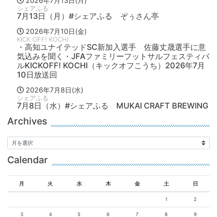
2026年7月13日(月)
シェアふる
7月13日（月）#シェアふる ぞぅさん亭
2026年7月10日(金)
KICK OFF! KOCHI
・高知ユナイテッドSC新加入選手 佐藤丈晟選手に意
気込みを聞く・JFAファミリーフットサルフェスティバ
ルKICKOFF! KOCHI（キックオフこうち）2026年7月
10日放送回
2026年7月8日(水)
シェアふる
7月8日（水）#シェアふる MUKAI CRAFT BREWING
Archives
Calendar
月
火
水
木
金
土
日
1
2
3
4
5
6
7
8
9