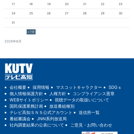
17
18
19
20
21
22
23
24
25
26
27
28
29
30
31
« 7月
2026年8月
会社概要
採用情報
マスコットキャラクター
SDGｓ
個人情報保護方針
人権方針
コンプライアンス憲章
WEBサイトポリシー
視聴データの取扱いについて
国民保護業務計画
放送番組種別
テレビ高知ＳＮＳ公式アカウント
送信所一覧
番組審議会
JNN系列放送局
社内調査結果の公表について
ご意見・お問い合わせ