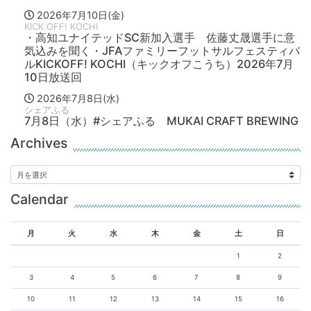
2026年7月10日(金)
KICK OFF! KOCHI
・高知ユナイテッドSC新加入選手 佐藤丈晟選手に意
気込みを聞く・JFAファミリーフットサルフェスティバ
ルKICKOFF! KOCHI（キックオフこうち）2026年7月
10日放送回
2026年7月8日(水)
シェアふる
7月8日（水）#シェアふる MUKAI CRAFT BREWING
Archives
Calendar
月
火
水
木
金
土
日
1
2
3
4
5
6
7
8
9
10
11
12
13
14
15
16