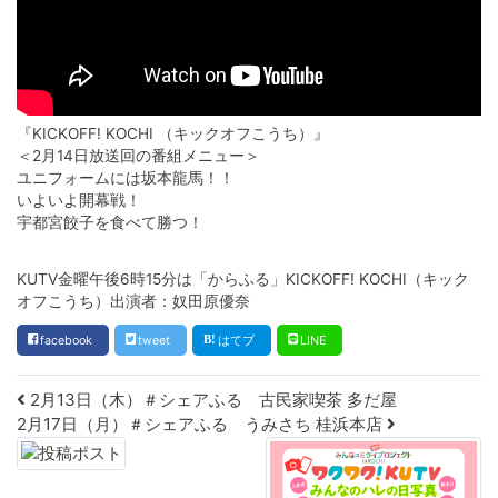
『KICKOFF! KOCHI （キックオフこうち）』
＜2月14日放送回の番組メニュー＞
ユニフォームには坂本龍馬！！
いよいよ開幕戦！
宇都宮餃子を食べて勝つ！
KUTV金曜午後6時15分は「からふる」KICKOFF! KOCHI（キック
オフこうち）出演者：奴田原優奈
facebook
tweet
はてブ
LINE
Post navigation
2月13日（木）＃シェアふる 古民家喫茶 多だ屋
2月17日（月）＃シェアふる うみさち 桂浜本店