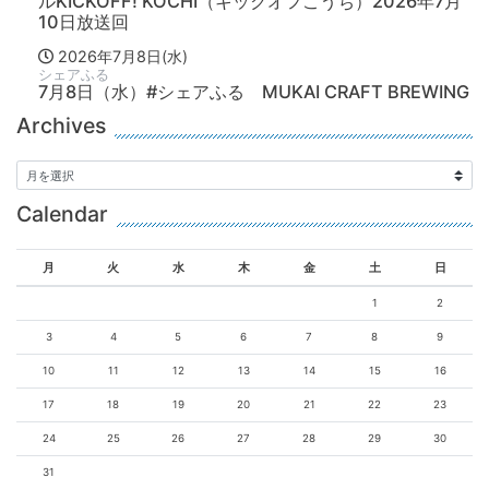
ルKICKOFF! KOCHI（キックオフこうち）2026年7月
10日放送回
2026年7月8日(水)
シェアふる
7月8日（水）#シェアふる MUKAI CRAFT BREWING
Archives
Calendar
月
火
水
木
金
土
日
1
2
3
4
5
6
7
8
9
10
11
12
13
14
15
16
17
18
19
20
21
22
23
24
25
26
27
28
29
30
31