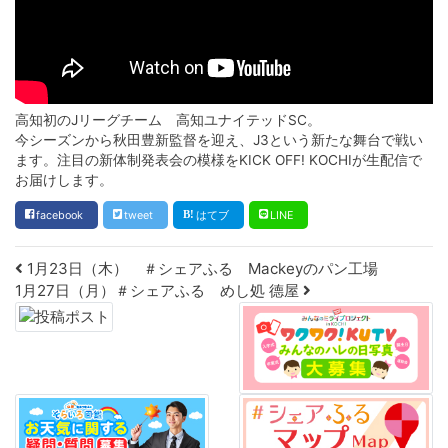
高知初のJリーグチーム 高知ユナイテッドSC。
今シーズンから秋田豊新監督を迎え、J3という新たな舞台で戦い
ます。注目の新体制発表会の模様をKICK OFF! KOCHIが生配信で
お届けします。
facebook
tweet
はてブ
LINE
Post navigation
1月23日（木） ＃シェアふる Mackeyのパン工場
1月27日（月）＃シェアふる めし処 德屋