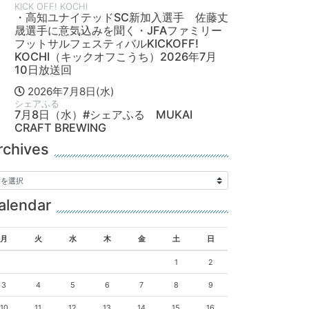
KICK OFF! KOCHI
・高知ユナイテッドSC新加入選手 佐藤丈
晟選手に意気込みを聞く・JFAファミリー
フットサルフェスティバルKICKOFF!
KOCHI（キックオフこうち）2026年7月
10日放送回
2026年7月8日(水)
シェアふる
7月8日（水）#シェアふる MUKAI
CRAFT BREWING
rchives
alendar
月
火
水
木
金
土
日
1
2
3
4
5
6
7
8
9
10
11
12
13
14
15
16