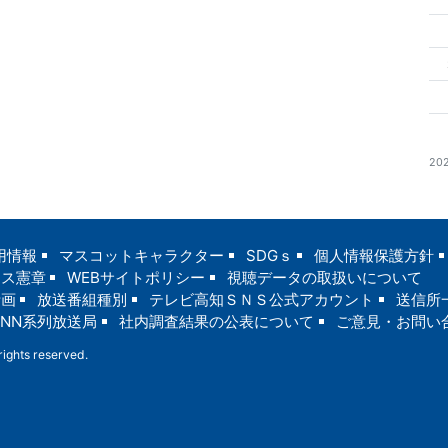
20
用情報
マスコットキャラクター
SDGｓ
個人情報保護方針
ンス憲章
WEBサイトポリシー
視聴データの取扱いについて
計画
放送番組種別
テレビ高知ＳＮＳ公式アカウント
送信所
JNN系列放送局
社内調査結果の公表について
ご意見・お問い
ights reserved.