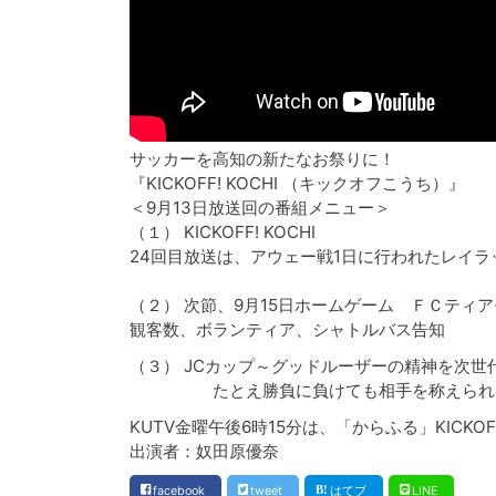
サッカーを高知の新たなお祭りに！
『KICKOFF! KOCHI （キックオフこうち）』
＜9月13日放送回の番組メニュー＞
（１） KICKOFF! KOCHI
24回目放送は、アウェー戦1日に行われたレイラ
（２） 次節、9月15日ホームゲーム ＦＣティ
観客数、ボランティア、シャトルバス告知
（３） JCカップ～グッドルーザーの精神を次世
たとえ勝負に負けても相手を称えられる
KUTV金曜午後6時15分は、「からふる」KICKOF
出演者：奴田原優奈
facebook
tweet
はてブ
LINE