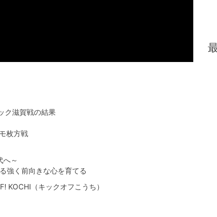
ック滋賀戦の結果
アモ枚方戦
代へ～
強く前向きな心を育てる
F! KOCHI（キックオフこうち）