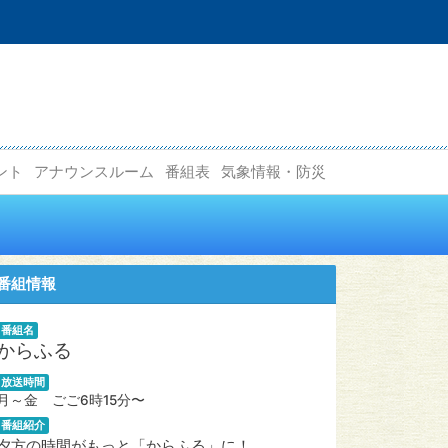
ント
アナウンスルーム
番組表
気象情報・防災
番組情報
番組名
からふる
放送時間
月～金 ごご6時15分〜
番組紹介
夕方の時間がもっと「からふる」に！