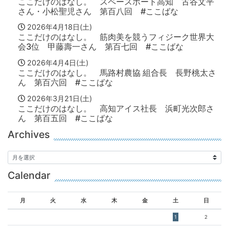
ここだけのはなし。 スペースポート高知 古谷文平
さん・小松聖児さん 第百八回 #ここばな
2026年4月18日(土)
ここだけのはなし。 筋肉美を競うフィジーク世界大
会3位 甲藤壽一さん 第百七回 #ここばな
2026年4月4日(土)
ここだけのはなし。 馬路村農協 組合長 長野桃太さ
ん 第百六回 #ここばな
2026年3月21日(土)
ここだけのはなし。 高知アイス社長 浜町光次郎さ
ん 第百五回 #ここばな
Archives
Calendar
月
火
水
木
金
土
日
1
2