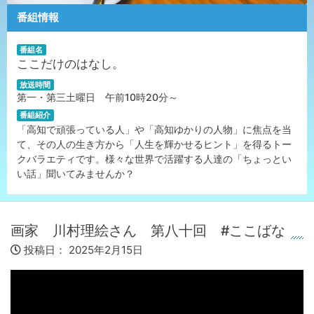
番組情報
番組名
ここだけのはなし。
放送時間
第一・第三土曜日 午前10時20分～
番組紹介
「高知で頑張っている人」や「高知ゆかりの人物」に焦点を当
て、その人の生き方から「人生を輝かせるヒント」
を得るトー
クバラエティです。様々な世界で活躍する人達の「ちょっとい
い話」聞いてみませんか
？
画家 川村理絵さん 第八十回 #ここばな
投稿日：
2025年2月15日