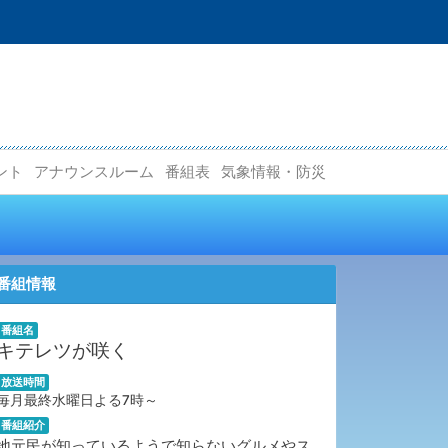
ント
アナウンスルーム
番組表
気象情報・防災
番組情報
番組名
キテレツが咲く
放送時間
毎月最終水曜日よる7時～
番組紹介
地元民が知っているようで知らないグルメやス