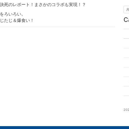
決死のレポート！まさかのコラボも実現！？
市をろいろい。
C
じたじ＆爆食い！
20