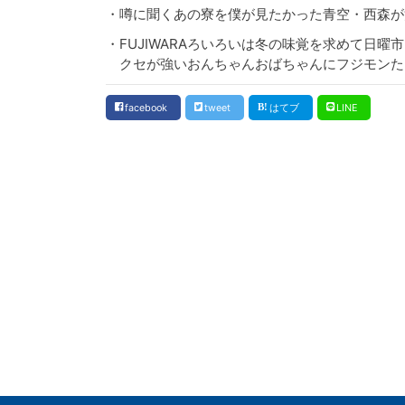
・噂に聞くあの寮を僕が見たかった青空・西森が
・FUJIWARAろいろいは冬の味覚を求めて日曜
クセが強いおんちゃんおばちゃんにフジモンた
facebook
tweet
はてブ
LINE