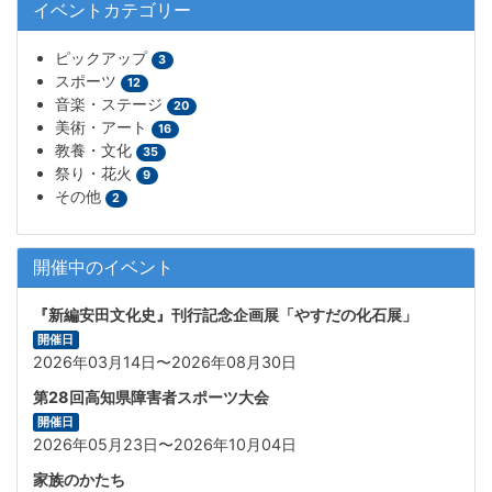
イベントカテゴリー
ピックアップ
3
スポーツ
12
音楽・ステージ
20
美術・アート
16
教養・文化
35
祭り・花火
9
その他
2
開催中のイベント
『新編安田文化史』刊行記念企画展「やすだの化石展」
開催日
2026年03月14日〜2026年08月30日
第28回高知県障害者スポーツ大会
開催日
2026年05月23日〜2026年10月04日
家族のかたち