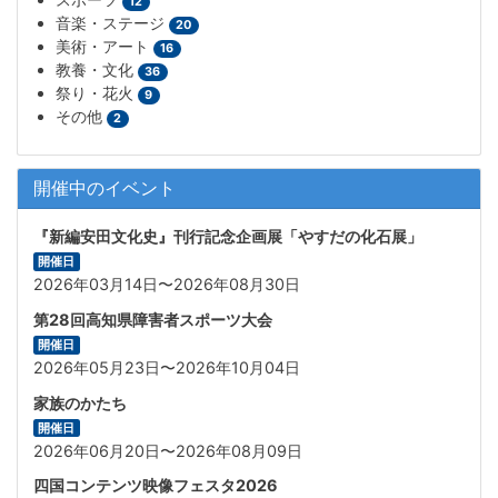
12
音楽・ステージ
20
美術・アート
16
教養・文化
36
祭り・花火
9
その他
2
開催中のイベント
『新編安田文化史』刊行記念企画展「やすだの化石展」
開催日
2026年03月14日〜2026年08月30日
第28回高知県障害者スポーツ大会
開催日
2026年05月23日〜2026年10月04日
家族のかたち
開催日
2026年06月20日〜2026年08月09日
四国コンテンツ映像フェスタ2026