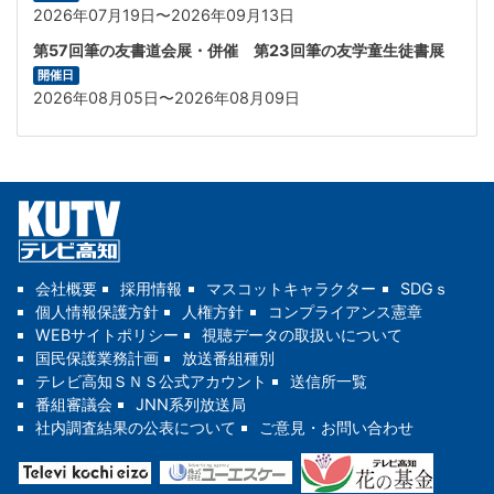
2026年07月19日〜2026年09月13日
第57回筆の友書道会展・併催 第23回筆の友学童生徒書展
開催日
2026年08月05日〜2026年08月09日
会社概要
採用情報
マスコットキャラクター
SDGｓ
個人情報保護方針
人権方針
コンプライアンス憲章
WEBサイトポリシー
視聴データの取扱いについて
国民保護業務計画
放送番組種別
テレビ高知ＳＮＳ公式アカウント
送信所一覧
番組審議会
JNN系列放送局
社内調査結果の公表について
ご意見・お問い合わせ