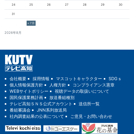
24
25
26
27
28
29
30
31
« 7月
2026年8月
会社概要
採用情報
マスコットキャラクター
SDGｓ
個人情報保護方針
人権方針
コンプライアンス憲章
WEBサイトポリシー
視聴データの取扱いについて
国民保護業務計画
放送番組種別
テレビ高知ＳＮＳ公式アカウント
送信所一覧
番組審議会
JNN系列放送局
社内調査結果の公表について
ご意見・お問い合わせ