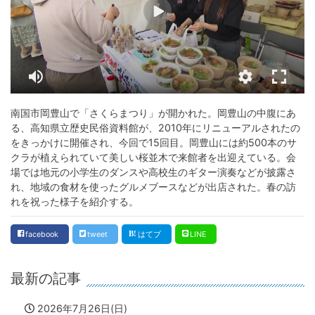
南国市岡豊山で「さくらまつり」が開かれた。岡豊山の中腹にあ
る、高知県立歴史民俗資料館が、2010年にリニューアルされたの
をきっかけに開催され、今回で15回目。岡豊山には約500本のサ
クラが植えられていて美しい桜並木で来館者を出迎えている。会
場では地元の小学生のダンスや高校生のギター演奏などが披露さ
れ、地域の食材を使ったグルメブースなどが出店された。春の訪
れを祝った様子を紹介する。
facebook
tweet
はてブ
LINE
最新の記事
2026年7月26日(日)