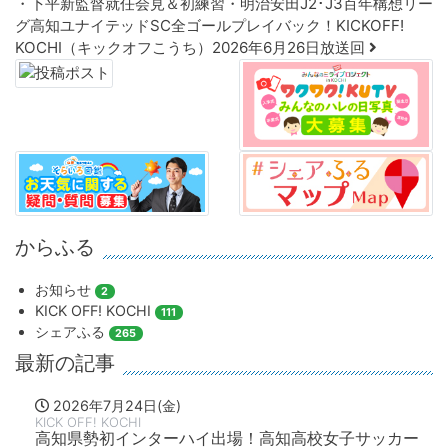
・下平新監督就任会見＆初練習・明治安田J2･J3百年構想リー
グ高知ユナイテッドSC全ゴールプレイバック！KICKOFF!
KOCHI（キックオフこうち）2026年6月26日放送回
からふる
お知らせ
2
KICK OFF! KOCHI
111
シェアふる
265
最新の記事
2026年7月24日(金)
KICK OFF! KOCHI
高知県勢初インターハイ出場！高知高校女子サッカー