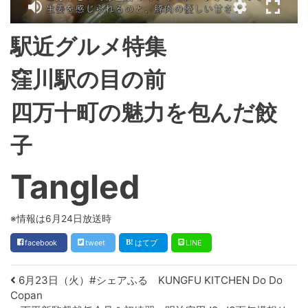
駅近グルメ特集
窪川駅の目の前
四万十町の魅力を包んだ餃
子
Tangled
※
情報は6月24日放送時
facebook
tweet
はてブ
LINE
Post navigation
6月23日（火）#シェアふる KUNGFU KITCHEN Do Do
Copan