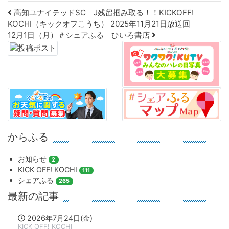
Post navigation
高知ユナイテッドSC J残留掴み取る！！KICKOFF!
KOCHI（キックオフこうち） 2025年11月21日放送回
12月1日（月）＃シェアふる ひいろ書店
からふる
お知らせ
2
KICK OFF! KOCHI
111
シェアふる
265
最新の記事
2026年7月24日(金)
KICK OFF! KOCHI