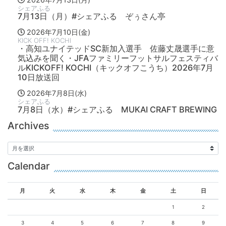
シェアふる
7月13日（月）#シェアふる ぞぅさん亭
2026年7月10日(金)
KICK OFF! KOCHI
・高知ユナイテッドSC新加入選手 佐藤丈晟選手に意
気込みを聞く・JFAファミリーフットサルフェスティバ
ルKICKOFF! KOCHI（キックオフこうち）2026年7月
10日放送回
2026年7月8日(水)
シェアふる
7月8日（水）#シェアふる MUKAI CRAFT BREWING
Archives
Calendar
月
火
水
木
金
土
日
1
2
3
4
5
6
7
8
9