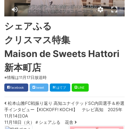
シェアふる
クリスマス特集
Maison de Sweets Hattori
新本町店
※情報は11月17日放送時
facebook
tweet
はてブ
LINE
Post navigation
松本山雅FC戦振り返り 高知ユナイテッドSC内田選手＆朴選
手インタビュー【KICKOFF! KOCHI】 テレビ高知 2025年
11月14日OA
11月18日（火）＃シェアふる 花舎