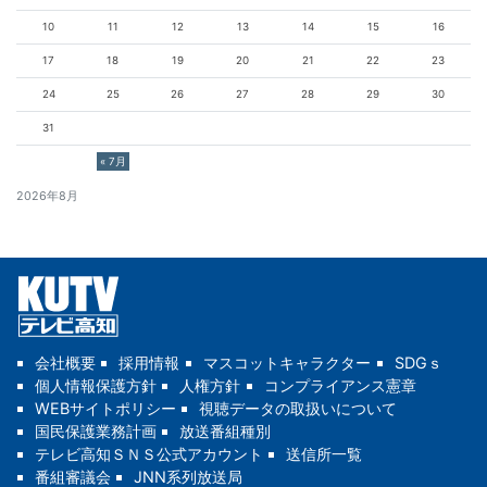
10
11
12
13
14
15
16
17
18
19
20
21
22
23
24
25
26
27
28
29
30
31
« 7月
2026年8月
会社概要
採用情報
マスコットキャラクター
SDGｓ
個人情報保護方針
人権方針
コンプライアンス憲章
WEBサイトポリシー
視聴データの取扱いについて
国民保護業務計画
放送番組種別
テレビ高知ＳＮＳ公式アカウント
送信所一覧
番組審議会
JNN系列放送局