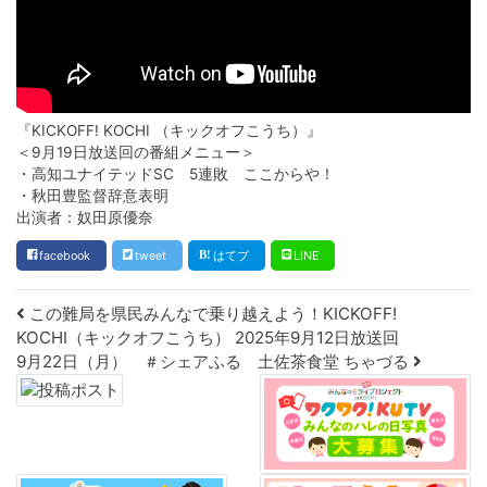
『KICKOFF! KOCHI （キックオフこうち）』
＜9月19日放送回の番組メニュー＞
・高知ユナイテッドSC 5連敗 ここからや！
・秋田豊監督辞意表明
出演者：奴田原優奈
facebook
tweet
はてブ
LINE
Post navigation
この難局を県民みんなで乗り越えよう！KICKOFF!
KOCHI（キックオフこうち） 2025年9月12日放送回
9月22日（月） ＃シェアふる 土佐茶食堂 ちゃづる