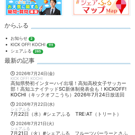
からふる
お知らせ
2
KICK OFF! KOCHI
111
シェアふる
265
最新の記事
2026年7月24日(金)
KICK OFF! KOCHI
高知県勢初インターハイ出場！高知高校女子サッカー
部！高知ユナイテッドSC新体制発表会も！KICKOFF!
KOCHI（キックオフこうち）2026年7月24日放送回
2026年7月22日(水)
シェアふる
7月22日（水）#シェアふる TRE:AT（トリート）
2026年7月21日(火)
シェアふる
7月21日（火）#シェアふる フルーツパーラーとさふ