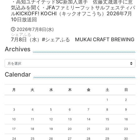
・高知ユナイテッドSC新加入選手 佐藤丈晟選手に意
気込みを聞く・JFAファミリーフットサルフェスティバ
ルKICKOFF! KOCHI（キックオフこうち）2026年7月
10日放送回
2026年7月8日(水)
シェアふる
7月8日（水）#シェアふる MUKAI CRAFT BREWING
Archives
Calendar
月
火
水
木
金
土
日
1
2
3
4
5
6
7
8
9
10
11
12
13
14
15
16
17
18
19
20
21
22
23
24
25
26
27
28
29
30