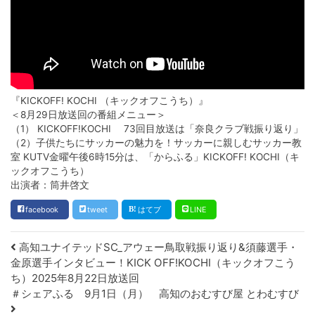
『KICKOFF! KOCHI （キックオフこうち）』
＜8月29日放送回の番組メニュー＞
（1） KICKOFF!KOCHI 73回目放送は「奈良クラブ戦振り返り」
（2）子供たちにサッカーの魅力を！サッカーに親しむサッカー教
室 KUTV金曜午後6時15分は、「からふる」KICKOFF! KOCHI（キ
ックオフこうち）
出演者：筒井啓文
facebook
tweet
はてブ
LINE
Post navigation
高知ユナイテッドSC_アウェー鳥取戦振り返り&須藤選手・
金原選手インタビュー！KICK OFF!KOCHI（キックオフこう
ち）2025年8月22日放送回
＃シェアふる 9月1日（月） 高知のおむすび屋 とわむすび