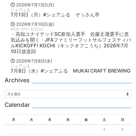
2026年7月13日(月)
シェアふる
7月13日（月）#シェアふる ぞぅさん亭
2026年7月10日(金)
KICK OFF! KOCHI
・高知ユナイテッドSC新加入選手 佐藤丈晟選手に意
気込みを聞く・JFAファミリーフットサルフェスティバ
ルKICKOFF! KOCHI（キックオフこうち）2026年7月
10日放送回
2026年7月8日(水)
シェアふる
7月8日（水）#シェアふる MUKAI CRAFT BREWING
Archives
Calendar
月
火
水
木
金
土
日
1
2