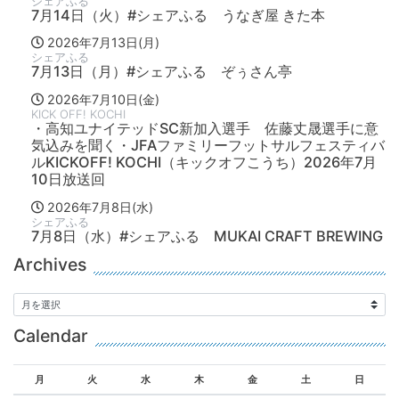
シェアふる
7月14日（火）#シェアふる うなぎ屋 きた本
2026年7月13日(月)
シェアふる
7月13日（月）#シェアふる ぞぅさん亭
2026年7月10日(金)
KICK OFF! KOCHI
・高知ユナイテッドSC新加入選手 佐藤丈晟選手に意
気込みを聞く・JFAファミリーフットサルフェスティバ
ルKICKOFF! KOCHI（キックオフこうち）2026年7月
10日放送回
2026年7月8日(水)
シェアふる
7月8日（水）#シェアふる MUKAI CRAFT BREWING
Archives
Calendar
月
火
水
木
金
土
日