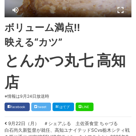
ボリューム満点‼︎
映える“カツ”
とんかつ丸七 高知
店
※情報は9月24日放送時
facebook
tweet
はてブ
LINE
Post navigation
9月22日（月） ＃シェアふる 土佐茶食堂 ちゃづる
白石尚久新監督が就任、高知ユナイテッドSCvs栃木シティ戦