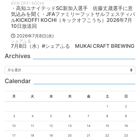
KICK OFF! KOCHI
・高知ユナイテッドSC新加入選手 佐藤丈晟選手に意
気込みを聞く・JFAファミリーフットサルフェスティバ
ルKICKOFF! KOCHI（キックオフこうち）2026年7月
10日放送回
2026年7月8日(水)
シェアふる
7月8日（水）#シェアふる MUKAI CRAFT BREWING
Archives
Calendar
月
火
水
木
金
土
日
1
2
3
4
5
6
7
8
9
10
11
12
13
14
15
16
17
18
19
20
21
22
23