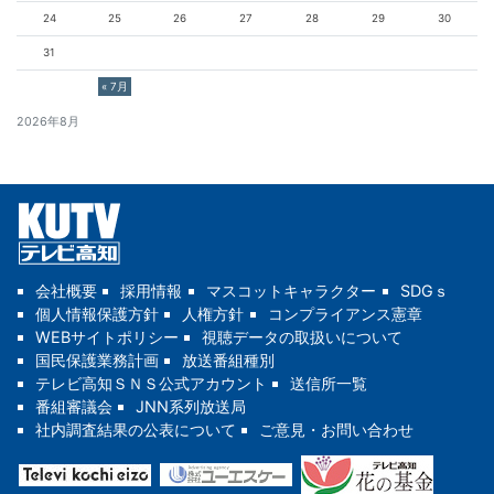
24
25
26
27
28
29
30
31
« 7月
2026年8月
会社概要
採用情報
マスコットキャラクター
SDGｓ
個人情報保護方針
人権方針
コンプライアンス憲章
WEBサイトポリシー
視聴データの取扱いについて
国民保護業務計画
放送番組種別
テレビ高知ＳＮＳ公式アカウント
送信所一覧
番組審議会
JNN系列放送局
社内調査結果の公表について
ご意見・お問い合わせ