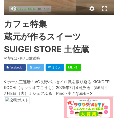
カフェ特集
蔵元が作るスイーツ
SUIGEI STORE 土佐蔵
※情報は7月7日放送時
facebook
tweet
はてブ
LINE
Post navigation
ホーム三連勝！AC長野パルセイロ戦を振り返る KICKOFF!
KOCHI（キックオフこうち）2025年7月4日放送 第65回
7月8日（火）＃シェアふる Pino -小さな幸せ-