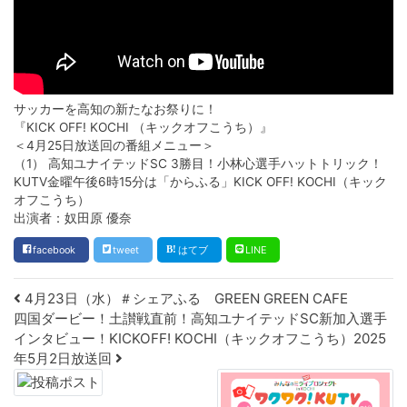
サッカーを高知の新たなお祭りに！
『KICK OFF! KOCHI （キックオフこうち）』
＜4月25日放送回の番組メニュー＞
（1） 高知ユナイテッドSC 3勝目！小林心選手ハットトリック！
KUTV金曜午後6時15分は「からふる」KICK OFF! KOCHI（キック
オフこうち）
出演者：奴田原 優奈
facebook
tweet
はてブ
LINE
Post navigation
4月23日（水）＃シェアふる GREEN GREEN CAFE
四国ダービー！土讃戦直前！高知ユナイテッドSC新加入選手
インタビュー！KICKOFF! KOCHI（キックオフこうち）2025
年5月2日放送回