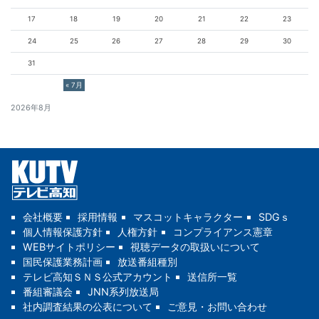
17
18
19
20
21
22
23
24
25
26
27
28
29
30
31
« 7月
2026年8月
会社概要
採用情報
マスコットキャラクター
SDGｓ
個人情報保護方針
人権方針
コンプライアンス憲章
WEBサイトポリシー
視聴データの取扱いについて
国民保護業務計画
放送番組種別
テレビ高知ＳＮＳ公式アカウント
送信所一覧
番組審議会
JNN系列放送局
社内調査結果の公表について
ご意見・お問い合わせ