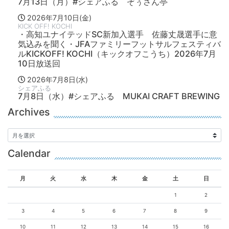
7月13日（月）#シェアふる ぞぅさん亭
2026年7月10日(金)
KICK OFF! KOCHI
・高知ユナイテッドSC新加入選手 佐藤丈晟選手に意
気込みを聞く・JFAファミリーフットサルフェスティバ
ルKICKOFF! KOCHI（キックオフこうち）2026年7月
10日放送回
2026年7月8日(水)
シェアふる
7月8日（水）#シェアふる MUKAI CRAFT BREWING
Archives
Calendar
月
火
水
木
金
土
日
1
2
3
4
5
6
7
8
9
10
11
12
13
14
15
16