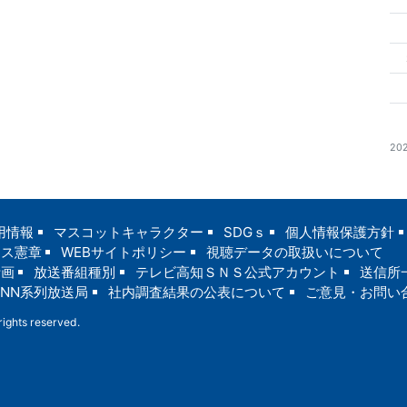
20
用情報
マスコットキャラクター
SDGｓ
個人情報保護方針
ンス憲章
WEBサイトポリシー
視聴データの取扱いについて
計画
放送番組種別
テレビ高知ＳＮＳ公式アカウント
送信所
JNN系列放送局
社内調査結果の公表について
ご意見・お問い
ights reserved.