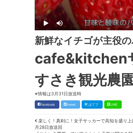
新鮮なイチゴが主役の
cafe&kitch
すさき観光農園 
※情報は3月31日放送時
facebook
tweet
はてブ
LINE
Post navigation
楽しく！真剣に！女子サッカーで高知を盛り上げる！！
月28日放送回