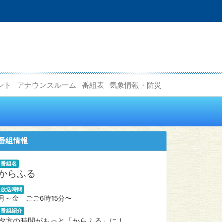
ント
アナウンスルーム
番組表
気象情報・防災
番組情報
番組名
からふる
放送時間
月～金 ごご6時15分〜
番組紹介
夕方の時間がもっと「からふる」に！