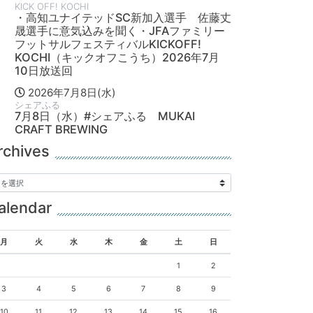
KICK OFF! KOCHI
・高知ユナイテッドSC新加入選手 佐藤丈
晟選手に意気込みを聞く・JFAファミリー
フットサルフェスティバルKICKOFF!
KOCHI（キックオフこうち）2026年7月
10日放送回
2026年7月8日(水)
シェアふる
7月8日（水）#シェアふる MUKAI
CRAFT BREWING
rchives
alendar
月
火
水
木
金
土
日
1
2
3
4
5
6
7
8
9
10
11
12
13
14
15
16