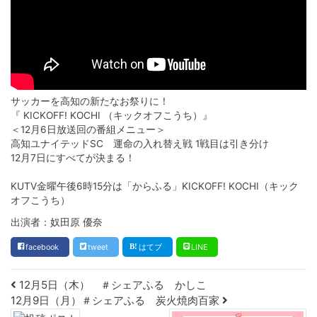
サッカーを高知の新たなお祭りに！
『 KICKOFF! KOCHI （キックオフこうち）』
＜12月6日放送回の番組メニュー＞
高知ユナイテッドSC 運命の入れ替え戦 1戦目は引き分け
12月7日にすべてが決まる！
KUTV金曜午後6時15分は「からふる」KICKOFF! KOCHI（キック
オフこうち）
出演者：奴田原 優奈
facebook
tweet
はてブ
LINE
Post navigation
12月5日（木） ＃シェアふる かしこ
12月9日（月）＃シェアふる 炭火焼肉百家