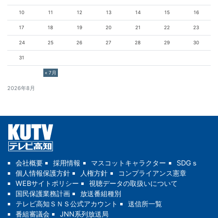
10
11
12
13
14
15
16
17
18
19
20
21
22
23
24
25
26
27
28
29
30
31
« 7月
2026年8月
会社概要
採用情報
マスコットキャラクター
SDGｓ
個人情報保護方針
人権方針
コンプライアンス憲章
WEBサイトポリシー
視聴データの取扱いについて
国民保護業務計画
放送番組種別
テレビ高知ＳＮＳ公式アカウント
送信所一覧
番組審議会
JNN系列放送局