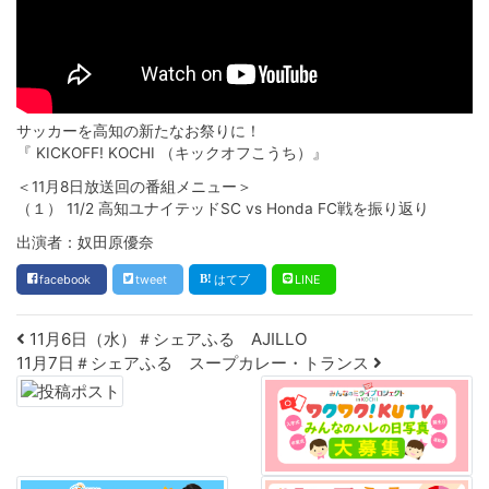
サッカーを高知の新たなお祭りに！
『 KICKOFF! KOCHI （キックオフこうち）』
＜11月8日放送回の番組メニュー＞
（１） 11/2 高知ユナイテッドSC vs Honda FC戦を振り返り
出演者：奴田原優奈
facebook
tweet
はてブ
LINE
Post navigation
11月6日（水）＃シェアふる AJILLO
11月7日＃シェアふる スープカレー・トランス