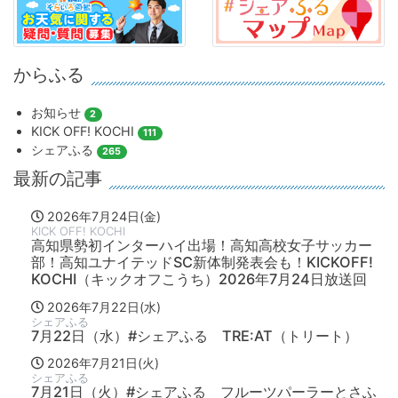
からふる
お知らせ
2
KICK OFF! KOCHI
111
シェアふる
265
最新の記事
2026年7月24日(金)
KICK OFF! KOCHI
高知県勢初インターハイ出場！高知高校女子サッカー
部！高知ユナイテッドSC新体制発表会も！KICKOFF!
KOCHI（キックオフこうち）2026年7月24日放送回
2026年7月22日(水)
シェアふる
7月22日（水）#シェアふる TRE:AT（トリート）
2026年7月21日(火)
シェアふる
7月21日（火）#シェアふる フルーツパーラーとさふ