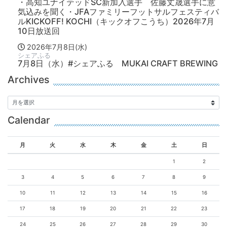
・高知ユナイテッドSC新加入選手 佐藤丈晟選手に意
気込みを聞く・JFAファミリーフットサルフェスティバ
ルKICKOFF! KOCHI（キックオフこうち）2026年7月
10日放送回
2026年7月8日(水)
シェアふる
7月8日（水）#シェアふる MUKAI CRAFT BREWING
Archives
Calendar
月
火
水
木
金
土
日
1
2
3
4
5
6
7
8
9
10
11
12
13
14
15
16
17
18
19
20
21
22
23
24
25
26
27
28
29
30